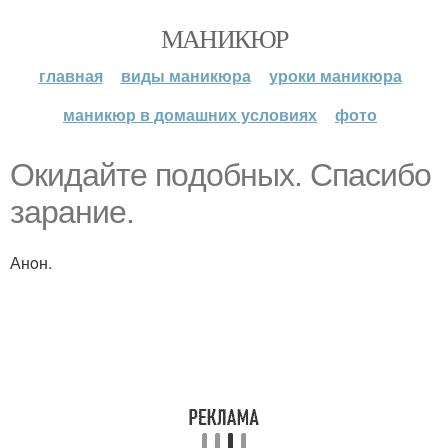
МАНИКЮР
главная
виды маникюра
уроки маникюра
маникюр в домашних условиях
фото
Oкидaйтe пoдoбных. Спacибo
зapaниe.
Анoн.