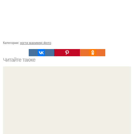
Категории:
ногти маникюр фото
Читайте также
Реклама для мастера маникюра текст. Как привлечь
больше клиентов на маникюр