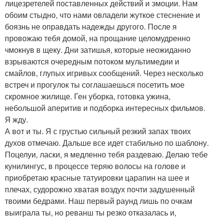
лицезретелей поставленных действий и эмоции. Нам
обоим стыдно, что нами овладели жуткое стеснение и
боязнь не оправдать надежды другого. После я
провожаю тебя домой, на прощание целомудренно
чмокнув в щеку. Дни затишья, которые неожиданно
взрываются очередным потоком мультимедии и
смайлов, глупых игривых сообщений. Через несколько
встреч и прогулок ты соглашаешься посетить мое
скромное жилище. Ген уборка, готовка ужина,
небольшой аперитив и подборка интересных фильмов.
Я жду.
А вот и ты. Я с грустью сильный резкий запах твоих
духов отмечаю. Дальше все идет стабильно по шаблону.
Поцелуи, ласки, я медленно тебя раздеваю. Делаю тебе
кунилингус, в процессе теряю волосы на голове и
приобретаю красные татуировки царапин на шее и
плечах, судорожно хватая воздух почти задушенный
твоими бедрами. Наш первый раунд лишь по очкам
выиграла ты, но реванш ты резко отказалась и,