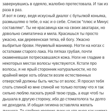
завернувшись в одеяло, жалобно протестовала. И так из
раза в раз.
И вот я сижу, ведя искусный диалог с бутылкой коньяка,
размышляю о тебе, о нас и о себе. Список "плюс и Минус
составляю". Ты не красавица как на своих аватарах, но
довольно симпатична и мила. Красишься ты просто
ужасно, как деревенская тетка, ей богу. Ужасно
выбритые брови. Неумелый маникюр. Ногти на ногах с
остатками старого лака. На пятках грубая, почти
окаменевшая потрескавшаяся кожа. Ноги не гладкие в
некоторых местах волосы чувствуются. Кстати про
волосы, я не ярый сторонник натуральности, но по
крайней мере хоть области возле естественных
отверстий должны быть чисты от волос. Я просил тебя
спать спиной ко мне спиной не только потому что я так
сильно люблю ласкать рукой твою грудь, а еще чтоб ты
дышала в другую сторону, ибо до стоматолога ты долго
не доходила. И общая гигиена оставляла желать
лучшего. Те стойкие крепкие духи не что иное как ширма