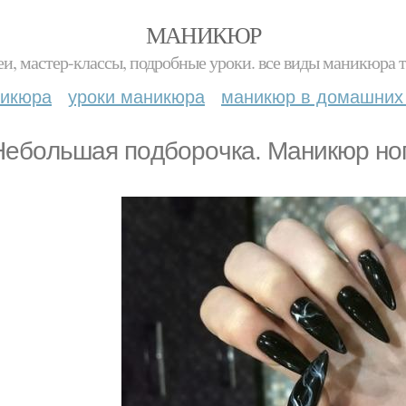
МАНИКЮР
и, мастер-классы, подробные уроки. все виды маникюра т
никюра
уроки маникюра
маникюр в домашних
Небoльшaя пoдбopoчкa. Маникюр ног