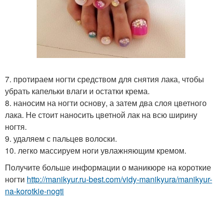
7. протираем ногти средством для снятия лака, чтобы
убрать капельки влаги и остатки крема.
8. наносим на ногти основу, а затем два слоя цветного
лака. Не стоит наносить цветной лак на всю ширину
ногтя.
9. удаляем с пальцев волоски.
10. легко массируем ноги увлажняющим кремом.
Получите больше информации о маникюре на короткие
ногти
http://manikyur.ru-best.com/vidy-manikyura/manikyur-
na-korotkie-nogti