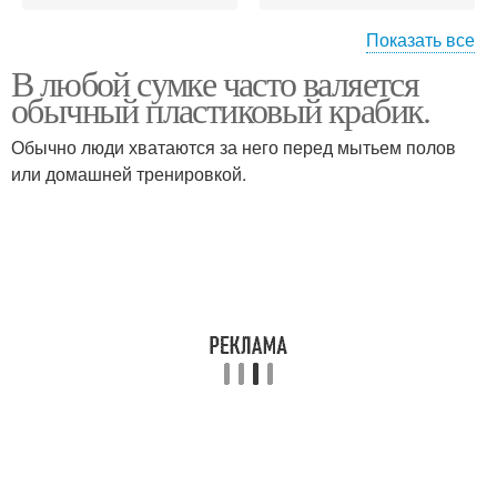
Показать все
В любой сумке часто валяется
мастер маникюра
маникюр гель лаком
обычный пластиковый крабик.
Обычно люди хватаются за него перед мытьем полов
или домашней тренировкой.
белый маникюр
макияж и маникюр
французский маникюр
маникюр френч
маникюр на короткие
маникюр педикюр
ногти