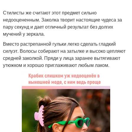
Стилисты же считают этот предмет сильно
красный маникюр
летний маникюр фото
недооцененным. Заколка творит настоящие чудеса за
пару секунд и дает отличный результат без долгих
мучений у зеркала.
Вместо растрепанной гульки легко сделать гладкий
модный маникюр фото
как сделать маникюр
силуэт. Волосы собирают на затылке и высоко цепляют
средней заколкой. Пряди у лица заранее вытягивают
утюжком и хорошо приглаживают любым лаком.
тенденции маникюра