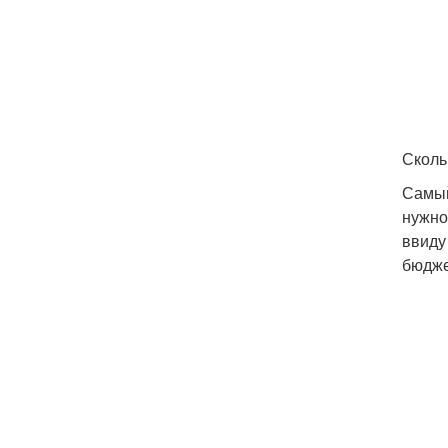
Сколь
Самый
нужно
ввиду
бюдже