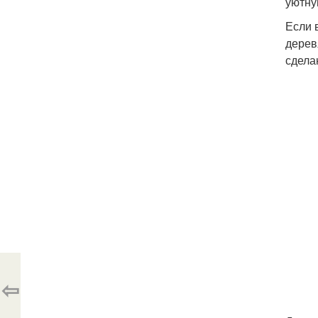
уютну
Если 
дерев
сдела
⇦