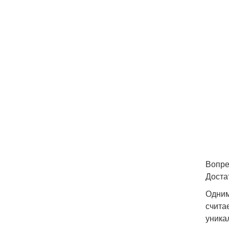
Вопре
Доста
Одним
счита
уника