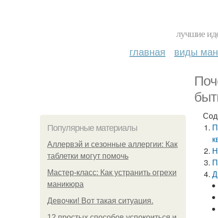
лучшие иде
главная
виды ма
Поч
быт
Сод
П
Популярные материалы
к
Аллервэй и сезонные аллергии: Как
Н
таблетки могут помочь
П
Мастер-класс: Как устранить огрехи
Д
маникюра
Девочки! Вот такая ситуация.
12 простых способов успокоиться и