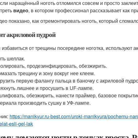
если наращённый ноготь отломился совсем и просто заклеит
треть
видео
, в котором профессионал рассказывает как пр
део показано, как отремонтировать ноготь, который сломал
нт акриловой пудрой
 избавиться от трещины посередине ноготка, используют а
ть шеллак.
олировать, продезинфицировать, обезжирить.
мазать трещину и зону вокруг нее клеем.
рузить первую фалангу пальца в баночку с акриловой пудро
яхнуть лишнее и просушить в UF-лампе.
лифовать, обезжирить, нанести праймер, базовое покрытие,
ериала производить сушку в УФ-лампе.
ник:
https://manikyur.ru-best.com/uroki-manikyura/pochemu-nar
elat-esli-gel-lak
ему ломаются ногти в точках вроста. Р