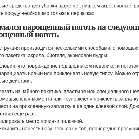
ые средства для уборки, даже не слишком агрессивные, раз
ь посуду необходимо только в перчатках.
мался нарощенный ноготь на следующи
ощенный ноготь
струкция производится несколькими способами: с помощью
го пакетика, акрила, биогеля, акриловой пудры.
словии, что повреждение под шеллаком невелико, и ноготок
 наращивать новый или приклеивать новую типсу. Можно о
рые действия:
езать из чайного пакетика, пластыря или специального шел
омощью клея-момента или «суперклея» приклеить заплатку
ести на приклеенную заплатку еще один клеевой слой. Дожд
ствия еще раз.
олировать место починки пилочкой.
зжирить, нанести базу, гель-лак и топ, поочередно просуши