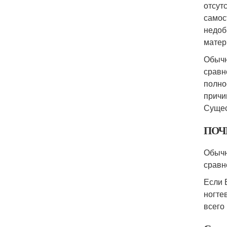
отсут
самос
недоб
матер
Обычн
сравн
полно
причи
Сущес
ПОЧЕ
Обычн
сравн
Если 
ногте
всего