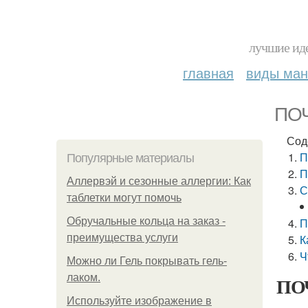
лучшие иде
главная
виды ма
ПОЧ
Сод
П
Популярные материалы
П
Аллервэй и сезонные аллергии: Как
С
таблетки могут помочь
Обручальные кольца на заказ -
П
преимущества услуги
К
Ч
Можно ли Гель покрывать гель-
лаком.
ПОЧ
Используйте изображение в