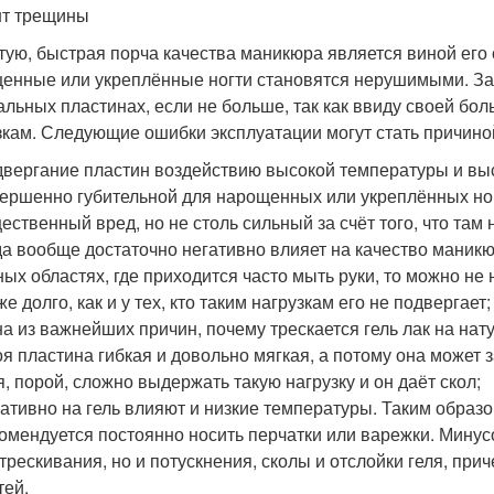
т трещины
тую, быстрая порча качества маникюра является виной его 
енные или укреплённые ногти становятся нерушимыми. Забо
альных пластинах, если не больше, так как ввиду своей б
зкам. Следующие ошибки эксплуатации могут стать причиной 
вергание пластин воздействию высокой температуры и выс
ершенно губительной для нарощенных или укреплённых ног
ественный вред, но не столь сильный за счёт того, что там 
а вообще достаточно негативно влияет на качество маник
ных областях, где приходится часто мыть руки, то можно не
же долго, как и у тех, кто таким нагрузкам его не подвергает;
а из важнейших причин, почему трескается гель лак на на
я пластина гибкая и довольно мягкая, а потому она может 
я, порой, сложно выдержать такую нагрузку и он даёт скол;
ативно на гель влияют и низкие температуры. Таким образо
омендуется постоянно носить перчатки или варежки. Мину
трескивания, но и потускнения, сколы и отслойки геля, при
тей.