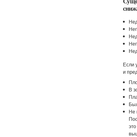
Суще
сниж
Нед
Неп
Нед
Неп
Нед
Если 
и пре
Пло
В з
Пла
Был
Не 
Пос
это
выш