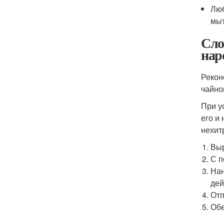
Люб
мыт
Сло
нар
Рекон
чайно
При у
его и
нехит
Выр
С п
Нан
дей
Отп
Обе