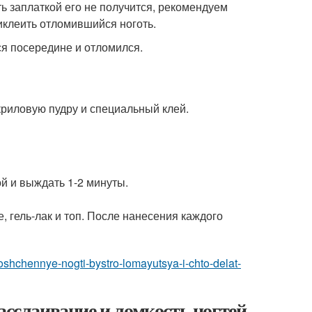
ь заплаткой его не получится, рекомендуем
иклеить отломившийся ноготь.
ся посередине и отломился.
криловую пудру и специальный клей.
й и выждать 1-2 минуты.
 гель-лак и топ. После нанесения каждого
oshchennye-nogti-bystro-lomayutsya-i-chto-delat-
асслаивание и ломкость ногтей