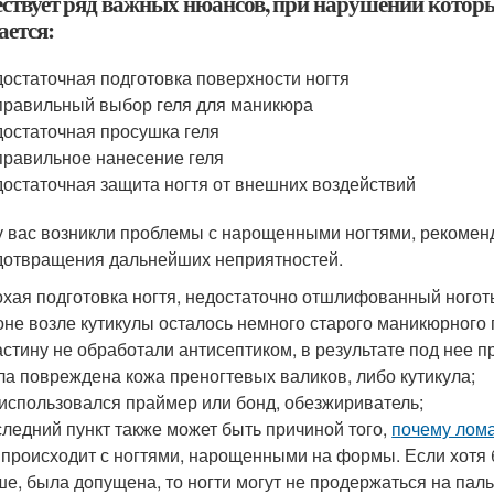
ствует ряд важных нюансов, при нарушении котор
ается:
остаточная подготовка поверхности ногтя
равильный выбор геля для маникюра
остаточная просушка геля
равильное нанесение геля
остаточная защита ногтя от внешних воздействий
у вас возникли проблемы с нарощенными ногтями, рекоменд
дотвращения дальнейших неприятностей.
хая подготовка ногтя, недостаточно отшлифованный ногот
оне возле кутикулы осталось немного старого маникюрного 
стину не обработали антисептиком, в результате под нее п
а повреждена кожа преногтевых валиков, либо кутикула;
использовался праймер или бонд, обезжириватель;
ледний пункт также может быть причиной того,
почему лом
 происходит с ногтями, нарощенными на формы. Если хотя 
е, была допущена, то ногти могут не продержаться на паль