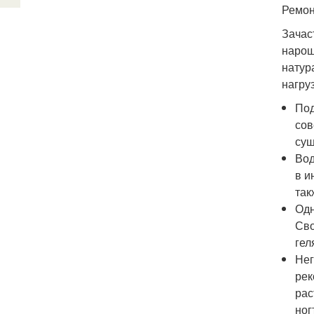
Ремон
Зачас
нарощ
натур
нагру
Под
сов
сущ
Вод
в и
так
Одн
Сво
гел
Нег
рек
рас
ног