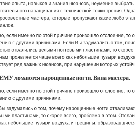
ствие опыта, навыков и знания нюансов, неумение выбрать
тоятельного наращивания с технической точки зрения. Одна
росовестные мастера, которые пропускают какие любо этап
иалов.
о, если именно по этой причине произошло отслоение, то 
ению с другими причинами. Если Вы задумались о том, по
стью отвалились целыми ногтевыми пластинами, то скорее 
нам проявляется чаще всего как небольшие пузыри воздух
твует ряд важных нюансов, при нарушении которых устойч
МУ ломаются нарощенные ногти. Вина мастера.
о, если именно по этой причине произошло отслоение, то 
ению с другими причинами.
Вы задумались о том, почему нарощенные ногти отваливаю
выми пластинами, то скорее всего, проблема в этом. Отсл
 как небольшие пузыри воздуха и трещины, образовавшиеся