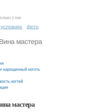
олько у нас
 условиях
фото
Вина мастера
ия
ти нарощенный ноготь
кость ногтей
ация
й
ина мастера