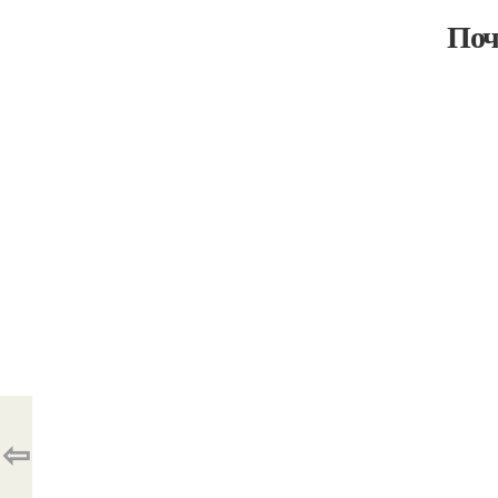
Поч
⇦