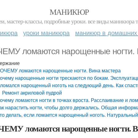
МАНИКЮР
и, мастер-классы, подробные уроки. все виды маникюра т
никюра
уроки маникюра
маникюр в домашних
ЕМУ ломаются нарощенные ногти. 
ержание
ОЧЕМУ ломаются нарощенные ногти. Вина мастера
очему нарощенные ногти трескаются по бокам. Эксплуатац
ломался нарощенный ноготь на следующий день. Как спас
Ремонт акриловой пудрой
очему ломаются ногти в точках вроста. Расслаивание и лом
ак нарастить ногти, чтобы долго держались. Общая информ
то делать, если ломается нарощенный ноготь. Натуральны
ЕМУ ломаются нарощенные ногти. В