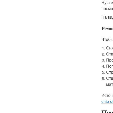
Ну а 
посмо
На ви
Ремо
Чтобы
Сня
Отп
Про
Пог
Стр
Отш
мат
Источ
chto-d
Поч