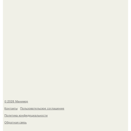
Нюдовый педикюр - это "Тихая Роскошь" в уходе.
Скандинавский боб стал одной из тех летних стрижек,
которые выглядят очень просто.
© 2026 Маникюр
Контакты
Пользовательское соглашение
Политика конфидециальности
Обратная связь