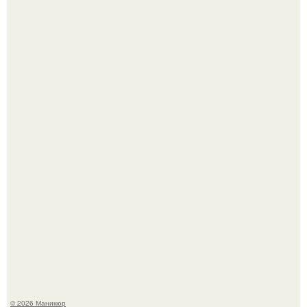
В любой сумке часто валяется обычный пластиковый
крабик.
Селена Гомес дала фанатам хоть какой-то повод
успокоиться на фоне всех разговоров о свадьбе Тейлор
свифт.
© 2026 Маникюр