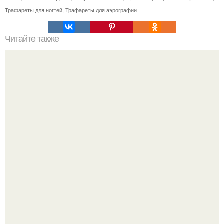
Трафареты для ногтей
,
Трафареты для аэрографии
Читайте также
От этой маски волосы как сумасшедшие растут!