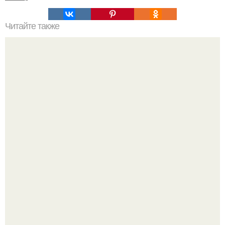
Читайте также
Цитаты про маникюр. 20 золотых цитат Коко шанель:
Ультрареалистичный дорогой лайфстайл селфи снимок