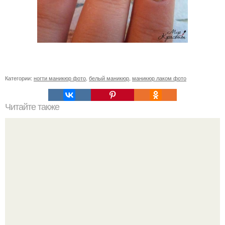
Категории:
ногти маникюр фото
,
белый маникюр
,
маникюр лаком фото
Читайте также
10 октября в РИВ ГОШ "Цветной", Москва, состоится
юбилейный день красоты Cosmopolitan Beauty.