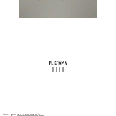
Категории:
ногти маникюр фото