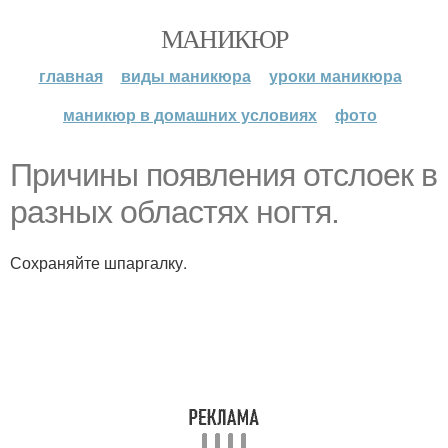
МАНИКЮР
главная
виды маникюра
уроки маникюра
маникюр в домашних условиях
фото
Причины появления отслоек в
разных областях ногтя.
Сохраняйте шпаргалку.