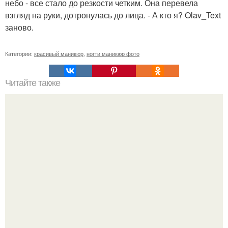
небо - все стало до резкости четким. Она перевела
взгляд на руки, дотронулась до лица. - А кто я? Olav_Text
заново.
Категории:
красивый маникюр
,
ногти маникюр фото
Читайте также
Реклама для мастера маникюра текст. Как привлечь
больше клиентов на маникюр