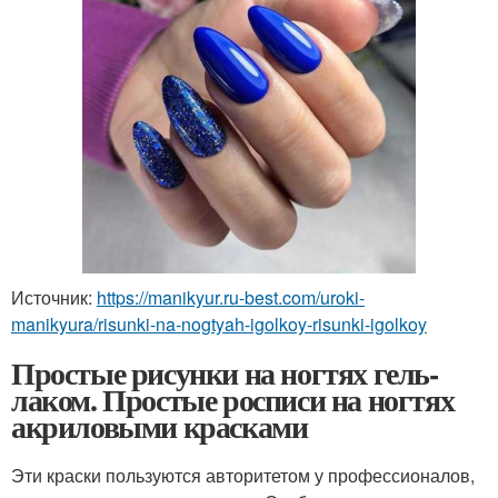
Источник:
https://manikyur.ru-best.com/uroki-
manikyura/risunki-na-nogtyah-igolkoy-risunki-igolkoy
Простые рисунки на ногтях гель-
лаком. Простые росписи на ногтях
акриловыми красками
Эти краски пользуются авторитетом у профессионалов,