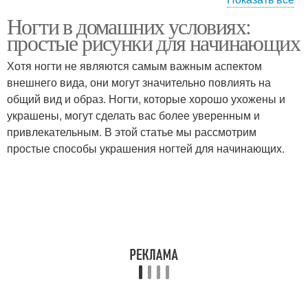
Ногти в домашних условиях:
Геометрические
Рисунок на ногтях
простые рисунки для начинающих
рисунки
Хотя ногти не являются самым важным аспектом
внешнего вида, они могут значительно повлиять на
Рисунки по мокрому
общий вид и образ. Ногти, которые хорошо ухожены и
Флоральные рисунки
гель
украшены, могут сделать вас более уверенным и
привлекательным. В этой статье мы рассмотрим
простые способы украшения ногтей для начинающих.
Простые способы
Рисунки на ногти
Простые схемы
Оригинальные рисунки