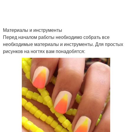
Простые варианты
Красивые рисунки
Материалы и инструменты
Ногти с геометрическим
Перед началом работы необходимо собрать все
Рисунок с помощью
рисунком
необходимые материалы и инструменты. Для простых
рисунков на ногтях вам понадобятся:
Рисунки на шеллаке
Простые росписи
Рисунки на коротких
Простенькие рисунки
ногтях
Рисунки для новых