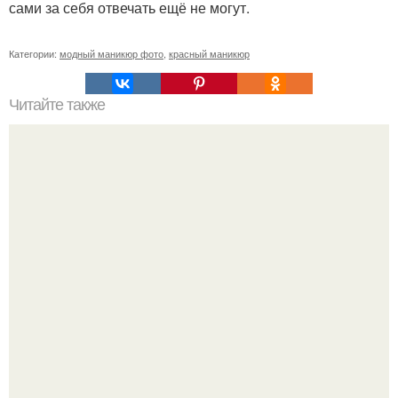
сами за себя отвечать ещё не могут.
Категории:
модный маникюр фото
,
красный маникюр
Читайте также
9 самых эффективных упражнений для красивых ног и
подтянутой попы?