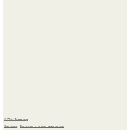
Чем дольше вас радует "Красивая, Удобная Обувь".
Нюдовый педикюр - это "Тихая Роскошь" в уходе.
© 2026 Маникюр
Контакты
Пользовательское соглашение