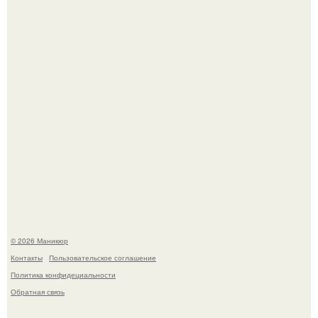
свифт.
В нижегородской области трагически погибла 14-летняя
школьница - она покончила с собой на фоне подготовки к
контрольной по английскому языку.
© 2026 Маникюр
Контакты
Пользовательское соглашение
Политика конфидециальности
Обратная связь