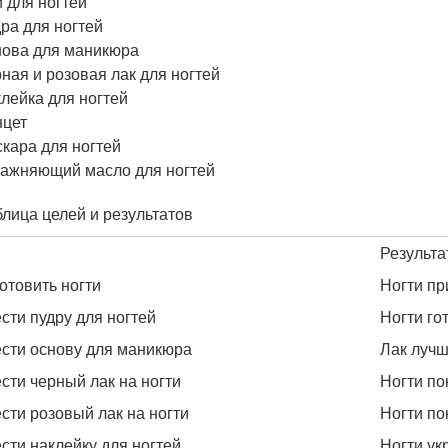
 для ногтей
ра для ногтей
ова для маникюра
ная и розовая лак для ногтей
лейка для ногтей
нцет
кара для ногтей
ажняющий масло для ногтей
блица целей и результатов
Результа
отовить ногти
Ногти п
сти пудру для ногтей
Ногти го
сти основу для маникюра
Лак лучш
сти черный лак на ногти
Ногти п
сти розовый лак на ногти
Ногти п
сти наклейку для ногтей
Ногти ук