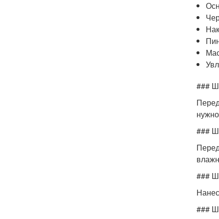
Осн
Чер
Нак
Пи
Мас
Увл
### Ш
Перед
нужно
### Ш
Перед
влажн
### Ш
Нанес
### Ш