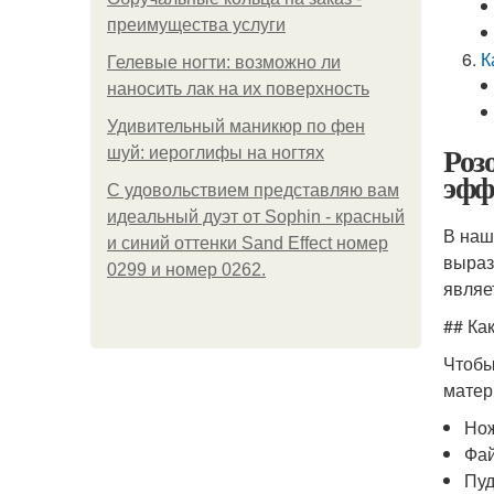
преимущества услуги
К
Гелевые ногти: возможно ли
наносить лак на их поверхность
Удивительный маникюр по фен
Роз
шуй: иероглифы на ногтях
эфф
С удовольствием представляю вам
идеальный дуэт от Sophin - красный
В наш
и синий оттенки Sand Effect номер
выраз
0299 и номер 0262.
являе
## Ка
Чтобы
матер
Нож
Фай
Пуд