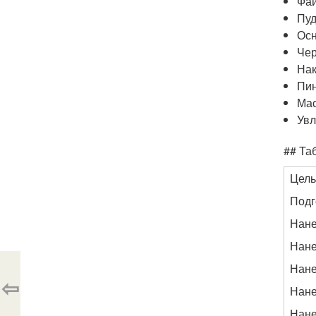
Фай
Пуд
Осн
Чер
Нак
Пи
Мас
Увл
## Та
Цель
Подг
Нане
Нане
Нане
⇦
Нане
Нане