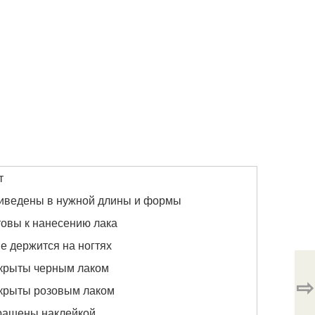
т
риведены в нужной длины и формы
товы к нанесению лака
е держится на ногтях
окрыты черным лаком
⇨
окрыты розовым лаком
рашены наклейкой