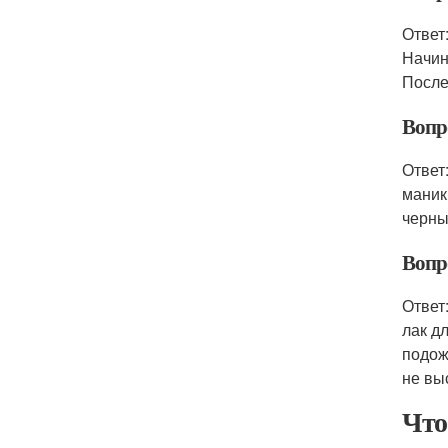
Ответ
Начин
После
Вопро
Ответ
маник
черны
Вопр
Ответ
лак д
подож
не вы
Что