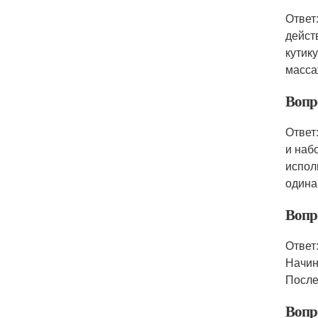
Ответ
дейст
кутик
масса
Вопр
Ответ
и наб
испол
одина
Вопро
Ответ
Начин
После
Вопр