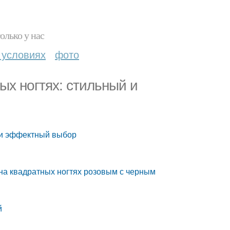
олько у нас
 условиях
фото
х ногтях: стильный и
 и эффектный выбор
на квадратных ногтях розовым с черным
й