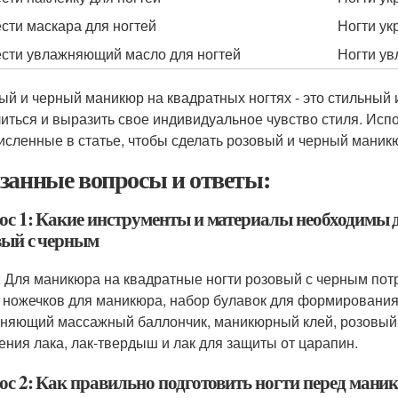
сти маскара для ногтей
Ногти у
сти увлажняющий масло для ногтей
Ногти у
ый и черный маникюр на квадратных ногтях - это стильный 
иться и выразить свое индивидуальное чувство стиля. Исп
исленные в статье, чтобы сделать розовый и черный маникю
занные вопросы и ответы:
ос 1: Какие инструменты и материалы необходимы 
вый с черным
: Для маникюра на квадратные ногти розовый с черным по
 ножечков для маникюра, набор булавок для формирования 
няющий массажный баллончик, маникюрный клей, розовый и 
ения лака, лак-твердыш и лак для защиты от царапин.
ос 2: Как правильно подготовить ногти перед ман