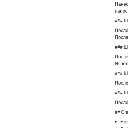
Нанес
нанес
### Ш
После
После
### Ш
После
Испол
### Ш
После
### Ш
После
## Сп
Нож