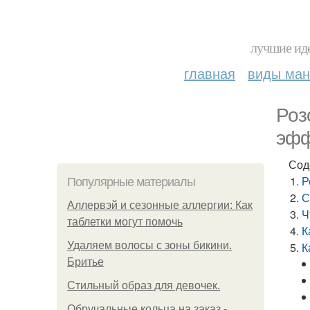
лучшие иде
главная
виды ма
Роз
эфф
Сод
Р
Популярные материалы
С
Аллервэй и сезонные аллергии: Как
Ч
таблетки могут помочь
К
Удаляем волосы с зоны бикини.
К
Бритье
Стильный образ для девочек.
Обручальные кольца на заказ -