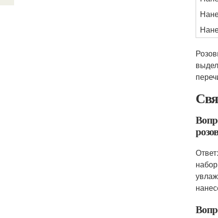
Нане
Нане
Розов
выдел
переч
Свя
Вопр
розо
Ответ
набор
увлаж
нанес
Вопр