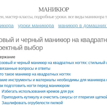
МАНИКЮР
и, мастер-классы, подробные уроки. все виды маникюра т
никюра
уроки маникюра
маникюр в домашних
овый и черный маникюр на квадратны
ектный выбор
ержание
озовый и черный маникюр на квадратных ногтях: стильный
вязанные вопросы и ответы
то такое маникюр на квадратных ногтях
акие инструменты и материалы необходимы для маникюра 
ак подготовить ногти перед маникюром
Избегать использования кремов для рук
Приподнять кутикулу и очистить синусы от птеригия щетко
Зашлифовать огрубелости пилкой