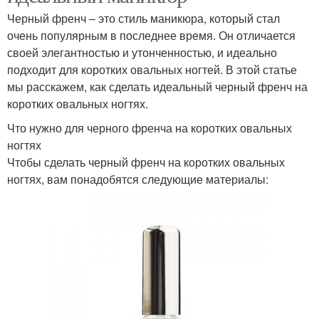
Черный френч – это стиль маникюра, который стал
очень популярным в последнее время. Он отличается
Маникюр с
Материалы для черно-
своей элегантностью и утонченностью, и идеально
серебряными звездами
розового маникюра
подходит для коротких овальных ногтей. В этой статье
мы расскажем, как сделать идеальный черный френч на
коротких овальных ногтях.
Черный лак
Розовый маникюр
Что нужно для черного френча на коротких овальных
ногтях
Чтобы сделать черный френч на коротких овальных
ногтях, вам понадобятся следующие материалы:
Маникюр с черной
Сочетания для
полосой
розового маникюра
Маникюр с розовыми
Маникюр с черными
акцентами
акцентами