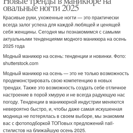
Новые тренды в маникюре на
ногтей
овальные ногти 2025
Красивые руки, ухоженные ногти — это практически
всегда залог успеха для каждой любящей и ценящей
Маникюр для коротких
Лак с ногтей
себя женщины. Сегодня мы познакомимся с самыми
ногтей
актуальными тенденциями модного маникюра на осень
2025 года
Модный маникюр на осень: тенденции и новинки. Фото:
Маникюр по сравнению
Маникюр в салоне
shutterstock.com
Модный маникюр на осень — это не только возможность
продемонстрировать свою компетенцию в новых
трендах. Также это возможность создать себе отличное
Маникюр на квадратные
Маникюр на квадратных
настроение в порой хмурую и не всегда радующую нас
ногти
ногтях
погоду. Тенденции в маникюрной индустрии меняются
невероятно быстро, и, чтобы даже самая искушенная
модница не потерялась в своем выборе, мы знакомим
Лак на квадратные
вас с фотоподборкой ТОПовых предложений nail-
Белый лак
ногти
стилистов на ближайшую осень 2025.