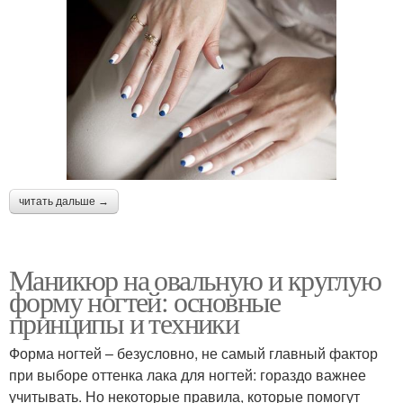
Символы для маникюра
Гель-лак для маникюра
Цвета в маникюре
Зона для маникюра
Маникюр с
читать дальше →
Ногти к маникюру
иероглифами
Маникюр на овальную и круглую
форму ногтей: основные
Маникюр в восточном
принципы и техники
стиле
Форма ногтей – безусловно, не самый главный фактор
при выборе оттенка лака для ногтей: гораздо важнее
учитывать. Но некоторые правила, которые помогут