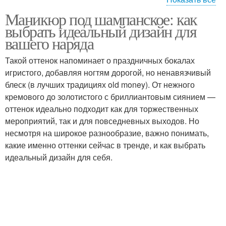
Маникюр под шампанское: как
Маникюр на овальные
Однотонный маникюр
выбрать идеальный дизайн для
ногти
вашего наряда
Такой оттенок напоминает о праздничных бокалах
игристого, добавляя ногтям дорогой, но ненавязчивый
Маникюр с дизайном
Лак для черного френча
блеск (в лучших традициях old money). От нежного
кремового до золотистого с бриллиантовым сиянием —
оттенок идеально подходит как для торжественных
мероприятий, так и для повседневных выходов. Но
Маникюр на дому
Подготовка к маникюру
несмотря на широкое разнообразие, важно понимать,
какие именно оттенки сейчас в тренде, и как выбрать
идеальный дизайн для себя.
Маникюр на овальную и
Люди при маникюре