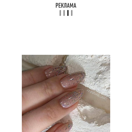
Ногти при маникюре
Охлажденный маникюр
Снежный маникюр
Лак на ногтях
Лак на обычные ногти
Маникюрный лак
Лаки для ногтей
Глянцевый лак