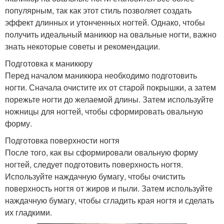
популярным, так как этот стиль позволяет создать
Профессиональный
Иголка по мокрому лаку
эффект длинных и утонченных ногтей. Однако, чтобы
маникюр
получить идеальный маникюр на овальные ногти, важно
знать некоторые советы и рекомендации.
Подготовка к маникюру
Маникюр с розовым
Лак на длинных ногтях
Перед началом маникюра необходимо подготовить
лаком
ногти. Сначала очистите их от старой покрышки, а затем
порежьте ногти до желаемой длины. Затем используйте
ножницы для ногтей, чтобы сформировать овальную
форму.
Стильный маникюр
Слой на лак
Подготовка поверхности ногтя
После того, как вы сформировали овальную форму
ногтей, следует подготовить поверхность ногтя.
Используйте наждачную бумагу, чтобы очистить
Удивительный маникюр
Маникюр по фен
поверхность ногтя от жиров и пыли. Затем используйте
наждачную бумагу, чтобы сгладить края ногтя и сделать
их гладкими.