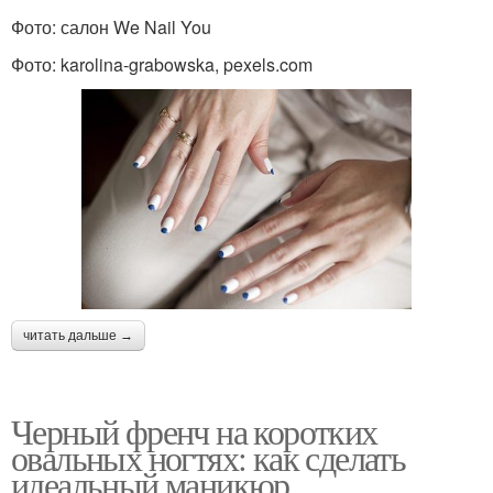
Фото: салон We Nail You
Фото: karolina-grabowska, pexels.com
Маникюр по мокрому
Водный маникюр
лаку
Черно-розовый
Маникюр с акцентом
маникюр
Маникюр с
Маникюр с
серебряными
читать дальше →
серебряными точками
акцентами
Черный френч на коротких
Маникюр с
Маникюр с
овальных ногтях: как сделать
серебряными линиями
серебряными штрихами
идеальный маникюр