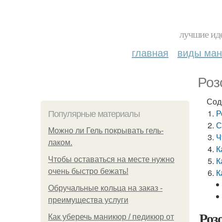
лучшие иде
главная
виды ма
Роз
Сод
Р
Популярные материалы
С
Можно ли Гель покрывать гель-
Ч
лаком.
К
Чтобы оставаться на месте нужно
К
очень быстро бежать!
К
Обручальные кольца на заказ -
преимущества услуги
Роз
Как уберечь маникюр / педикюр от