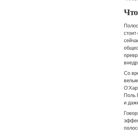
Что
Полос
стоит
сейча
общес
превр
внедр
Со вр
вельм
О’Хар
Поль 
и даж
Говор
эффек
полос