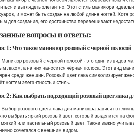
иться и выглядеть элегантно. Этот стиль маникюра идеаль
суаров, и может быть создан на любой длине ногтей. Хотя 
ым для создания, его достоинства перевешивают недостатк
занные вопросы и ответы:
ос 1: Что такое маникюр розовый с черной полосой
: Маникюр розовый с черной полосой - это один из видов м
ым лаком, а на них наносится чёрная полоса. Этот вид ман
ярен среди женщин. Розовый цвет лака символизирует женс
ёт ногтям элегантность и стиль.
ос 2: Как выбрать подходящий розовый цвет лака 
: Выбор розового цвета лака для маникюра зависит от личны
жно выбрать яркий розовый цвет, который выделится на фо
 мягкий или пастельный розовый цвет. Также важно учитыва
нично сочетался с внешним видом.