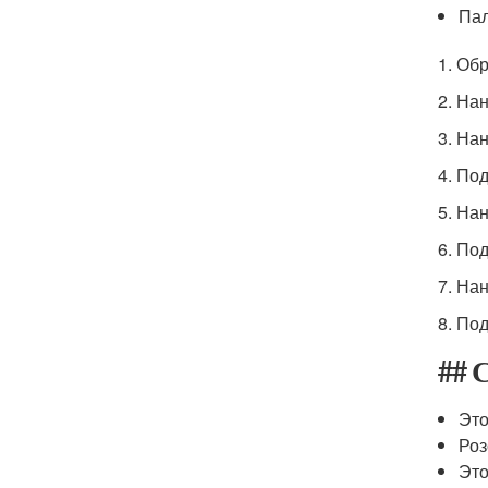
Пал
1. Об
2. На
3. На
4. По
5. На
6. По
7. На
8. По
## 
Это
Роз
Это