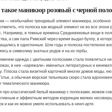
 такое маникюр розовый с черной поло
ки — необычайно трендовый элемент маникюра, особенно а
 отметить, что полоска как модный элемент не во все эпохи
с. Например, в темные времена Средневековья вещи в поло
тва, а сам папа Римский через время выдал буллу, в котор
ащались в однотонные. Шли годы и полоска постепенно во
яясь в символику знатных родов и на их гербы.
еменем одежда с цветными полосками стала появляться не 
ожах, в нее «наряжали» именитых литературных и кинемато
у. Плоска стала визитной карточкой многих домов моды, е
Готье, а обычная морская тельняшка скоро стала вдохновен
е тематического маникюра.
я про классический белый маникюр с полосками, можем сов
тивным и эффектным методом коррекции мелких несоверш
ок и как их можно умело использовать в неил-арте.