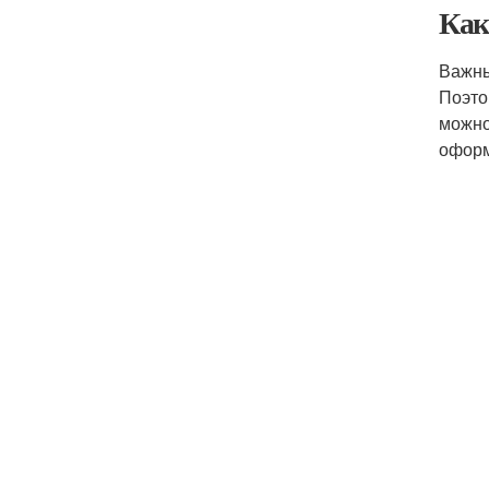
Как
Важны
Поэто
можно
оформ