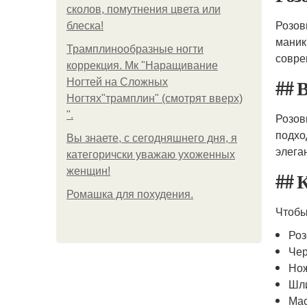
сколов, помутнения цвета или
Розов
блеска!
маник
Трамплинообразные ногти
совре
коррекция. Мк "Наращивание
## 
Ногтей на Сложных
Ногтях"трамплин" (смотрят вверх)
".
Розов
подхо
Вы знаете, с сегодняшнего дня, я
элега
категоричски уважаю ухоженных
женщин!
## 
Ромашка для похудения.
Чтобы
Роз
Чер
Нож
Шл
Мас