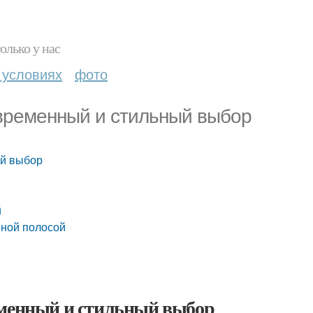
олько у нас
 условиях
фото
овременный и стильный выбор
ый выбор
й
рной полосой
еменный и стильный выбор