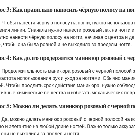
ос 3: Как правильно наносить чёрную полосу на но
: Чтобы нанести чёрную полосу на ногти, нужно использова
ения линии. Сначала нужно нанести розовый лак на ногти и
атно нанести чёрную полосу на ногти, начиная с центра и д
, чтобы она была ровной и не выходила за пределы ногтя.
ос 4: Как долго продержится маникюр розовый с че
: Продолжительность маникюра розовый с черной полосой за
 частота использования рук и уход за ногтями. Обычно мани
ей. Чтобы продлить срок действия маникюра, нужно соблюда
сивные химические вещества и избегать механических повр
ос 5: Можно ли делать маникюр розовый с черной п
: Да, можно делать маникюр розовый с черной полосой на к
но и элегантно на любой длине ногтей. Важно только аккура
 они не выходили за пределы ногтя.