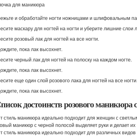
очка для маникюра
режьте и обработайте ногти ножницами и шлифовальным па
несите маскару для ногтей на ногти и уберите лишние слои л
несите розовый лак для ногтей на все ногти.
дождите, пока лак высохнет.
несите черный лак для ногтей на полоску на каждом ногте.
дождите, пока лак высохнет.
несите еще один слой розового лака для ногтей на все ногти
дождите, пока лак высохнет.
Список достоинств розового маникюра 
т стиль маникюра идеально подходит для женщин с светлы
овый маникюр с черной полосой выделяет руки и делает их
т стиль маникюра идеально подходит для различных видов