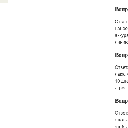
Вопр
Ответ
нанес
аккур
линию
Вопр
Ответ
лака,
10 дн
агрес
Вопр
Ответ
стиль
чтобы