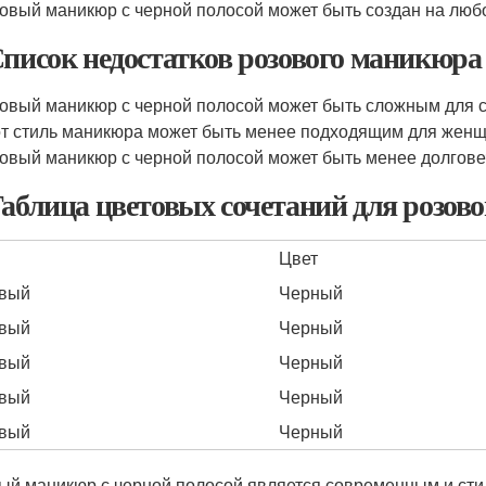
овый маникюр с черной полосой может быть создан на любо
Список недостатков розового маникюра 
овый маникюр с черной полосой может быть сложным для с
т стиль маникюра может быть менее подходящим для женщ
овый маникюр с черной полосой может быть менее долгове
Таблица цветовых сочетаний для розов
Цвет
овый
Черный
овый
Черный
овый
Черный
овый
Черный
овый
Черный
ый маникюр с черной полосой является современным и ст