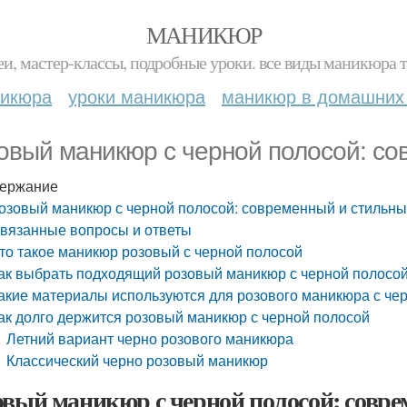
МАНИКЮР
и, мастер-классы, подробные уроки. все виды маникюра т
никюра
уроки маникюра
маникюр в домашних
овый маникюр с черной полосой: с
ержание
озовый маникюр с черной полосой: современный и стильн
вязанные вопросы и ответы
то такое маникюр розовый с черной полосой
ак выбрать подходящий розовый маникюр с черной полосо
акие материалы используются для розового маникюра с че
ак долго держится розовый маникюр с черной полосой
Летний вариант черно розового маникюра
Классический черно розовый маникюр
овый маникюр с черной полосой: совр