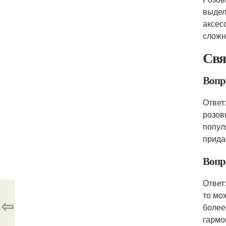
выдел
аксес
сложн
Свя
Вопр
Ответ
розов
попул
прида
Вопр
Ответ
то мо
⇦
более
гармо