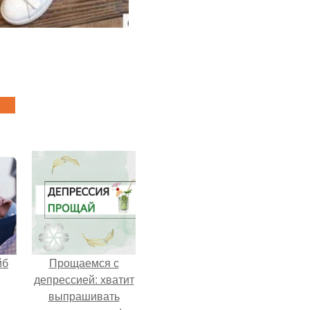
йб
Прощаемся с
депрессией: хватит
выпрашивать