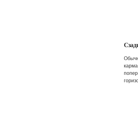
Сзад
Обычн
карма
попер
гориз