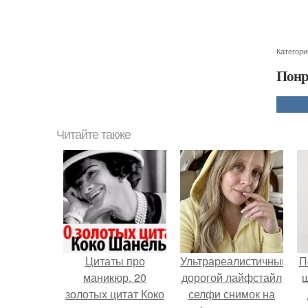
Категори
Понр
Читайте также
Цитаты про
Ультрареалистичный
П
маникюр. 20
дорогой лайфстайл
золотых цитат Коко
селфи снимок на