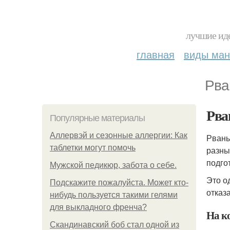
лучшие иде
главная
виды ма
Рва
Рва
Популярные материалы
Аллервэй и сезонные аллергии: Как
Рваны
таблетки могут помочь
разны
подго
Мужской педикюр, забота о себе.
Это о
Подскажите пожалуйста. Может кто-
отказа
нибудь пользуется такими гелями
для выкладного френча?
На к
Скандинавский боб стал одной из