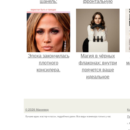
шанель:
фронтальную
камеру.
Эпоха закончилась
Магия в чёрных
плотного
флаконах: внутри
м
консилера.
прячется ваше
идеальное
настроение.
© 2026 Маникюр
К
П
Лучшие идеи, мастер-классы, подробные уроки. Все виды маникюра только у нас
г.