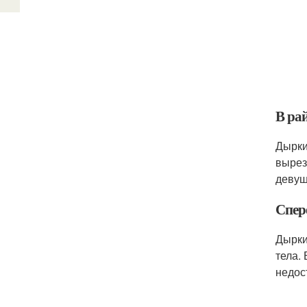
В ра
Дырки
вырез
девуш
Спер
Дырки
тела.
недос