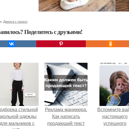
и:
Джинса с пальто
авилось? Поделитесь с друзьями!
одборка стильной
Реклама маникюра.
Вспомните ва
школьной одежды
Как написать
настоящего
для мальчиков с
продающий текст
успешного