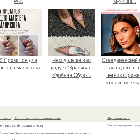
WB.
мужчины.
5 Промптов для
Чем дольше вас
Скандинавский 
астера маникюра.
радует "Красивая,
стал одной из 
Удобная Обувь".
летних стриже
которые выгля
очень просто
онтакты
Пользовательское соглашение
Обратная связь
олитика конфидециальности
Копирование разрешено при у
 Москва, ЮАО, Бирюлево Восточное, Загорьевский проезд 5 корп.3, Бизнес-центр