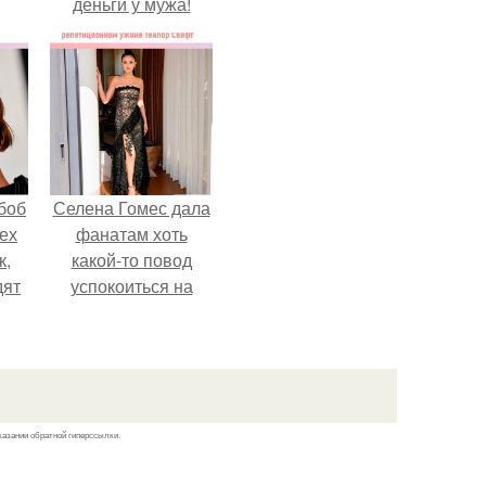
деньги у мужа!
боб
Селена Гомес дала
тех
фанатам хоть
к,
какой-то повод
дят
успокоиться на
.
фоне всех
разговоров о
свадьбе Тейлор
свифт.
казании обратной гиперссылки.