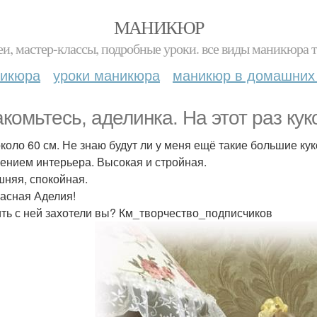
МАНИКЮР
и, мастер-классы, подробные уроки. все виды маникюра т
никюра
уроки маникюра
маникюр в домашних
акомьтесь, аделинка. На этот раз ку
около 60 см. Не знаю будут ли у меня ещё такие большие кук
ением интерьера. Высокая и стройная.
няя, спокойная.
асная Аделия!
ть с ней захотели вы? Км_творчество_подписчиков