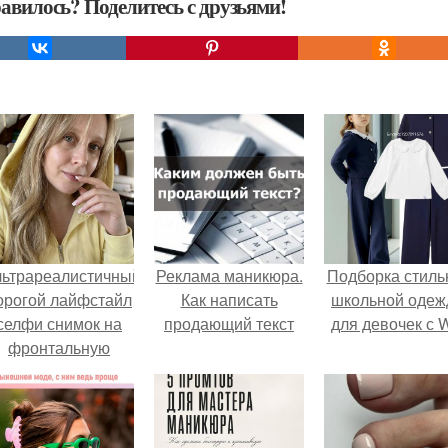
авилось? Поделитесь с друзьями!
льтрареалистичный
Реклама маникюра.
Подборка стиль
орогой лайфстайл
Как написать
школьной оде
селфи снимок на
продающий текст
для девочек с 
фронтальную
камеру.