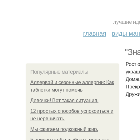
лучшие иде
главная
виды ма
"Зн
Рост 
украш
Популярные материалы
Домаш
Аллервэй и сезонные аллергии: Как
Прекр
таблетки могут помочь
Дружи
Девочки! Вот такая ситуация.
12 простых способов успокоиться и
не нервничать.
Мы сжигаем подкожный жир.
5 причин чтобы выбрать меня как