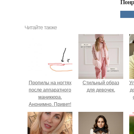
Понр
Читайте также
Пропилы на ногтях
Стильный образ
У
после аппаратного
для девочек.
д
маникюра.
Анонимно. Привет!
Делала аппаратный
маникюр себе и
возле кутикулы
перепилила ноготь.