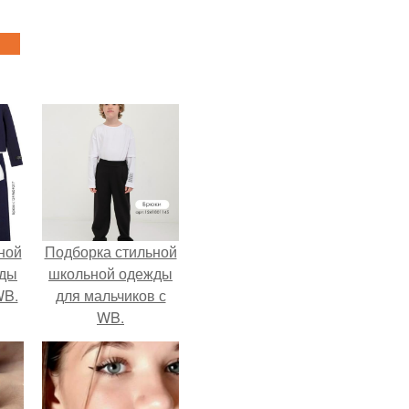
ной
Подборка стильной
жды
школьной одежды
WB.
для мальчиков с
WB.