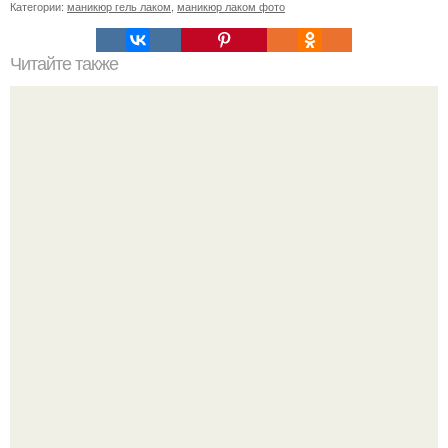
Категории:
маникюр гель лаком
,
маникюр лаком фото
Читайте также
Деловой маникюр шеллаком 2019: тенденции и
нововведения