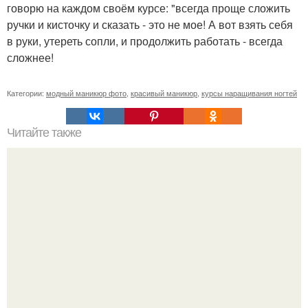
говорю на каждом своём курсе: "всегда проще сложить
ручки и кисточку и сказать - это не мое! А вот взять себя
в руки, утереть сопли, и продолжить работать - всегда
сложнее!
Категории:
модный маникюр фото
,
красивый маникюр
,
курсы наращивания ногтей
Читайте также
Себестоимость маникюра. Секреты ценообразования:
расчет стоимости услуг (Beautyday.