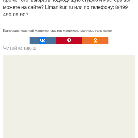
можете на сайте? Llmanikur. ru или по телефону: 8(499
490-09-90?
Категории:
красный маникюр
,
мастер маникюра
,
маникюр гель лаком
Читайте также
Как избавиться от комплексов?