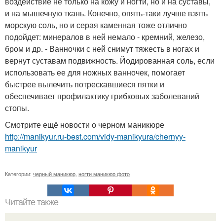
воздействие не только на кожу и ногти, но и на суставы,
и на мышечную ткань. Конечно, опять-таки лучше взять
морскую соль, но и серая каменная тоже отлично
подойдет: минералов в ней немало - кремний, железо,
бром и др. - Ванночки с ней снимут тяжесть в ногах и
вернут суставам подвижность. Йодированная соль, если
использовать ее для ножных ванночек, помогает
быстрее вылечить потрескавшиеся пятки и
обеспечивает профилактику грибковых заболеваний
стопы.
Смотрите ещё новости о черном маникюре
http://manikyur.ru-best.com/vidy-manikyura/chernyy-
manikyur
Категории:
черный маникюр
,
ногти маникюр фото
Читайте также