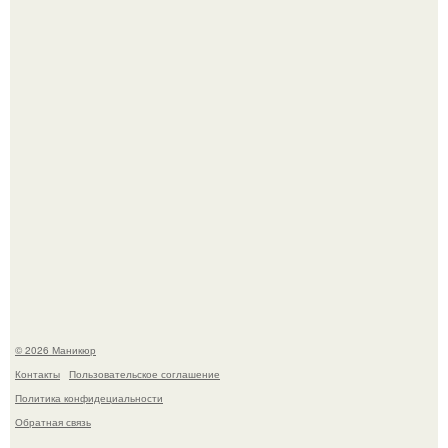
которые выглядят очень просто.
Селена Гомес дала фанатам хоть какой-то повод
успокоиться на фоне всех разговоров о свадьбе Тейлор
свифт.
© 2026 Маникюр
Контакты
Пользовательское соглашение
Политика конфидециальности
Обратная связь