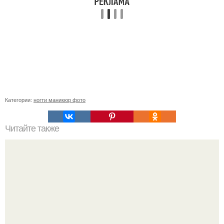
Категории:
ногти маникюр фото
Читайте также
Способы усиления женской энергии (часть I).