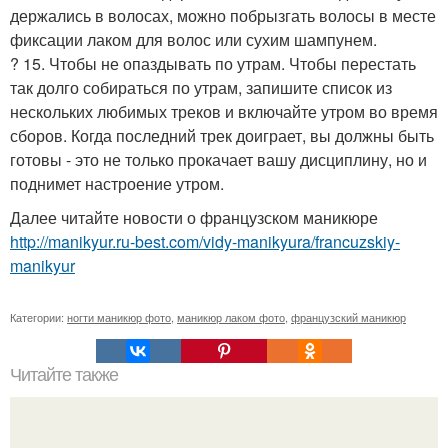
держались в волосах, можно побрызгать волосы в месте
фиксации лаком для волос или сухим шампунем.
? 15. Чтобы не опаздывать по утрам. Чтобы перестать
так долго собираться по утрам, запишите список из
нескольких любимых треков и включайте утром во время
сборов. Когда последний трек доиграет, вы должны быть
готовы - это не только прокачает вашу дисциплину, но и
поднимет настроение утром.
Далее читайте новости о французском маникюре
http://manikyur.ru-best.com/vidy-manikyura/francuzskiy-
manikyur
Категории:
ногти маникюр фото
,
маникюр лаком фото
,
французский маникюр
Читайте также