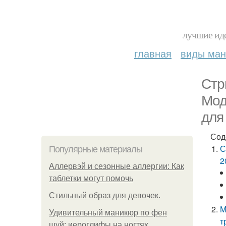
лучшие иде
главная
виды ма
Стр
Мод
для
Сод
С
Популярные материалы
2
Аллервэй и сезонные аллергии: Как
таблетки могут помочь
Стильный образ для девочек.
М
Удивительный маникюр по фен
т
шуй: иероглифы на ногтях