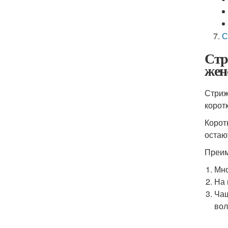
С
Стр
жен
Стриж
корот
Корот
остаю
Преим
Мно
На 
Чащ
вол