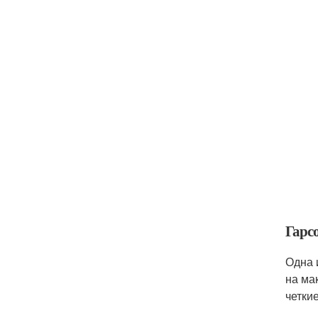
Гарс
Одна 
на ма
четки