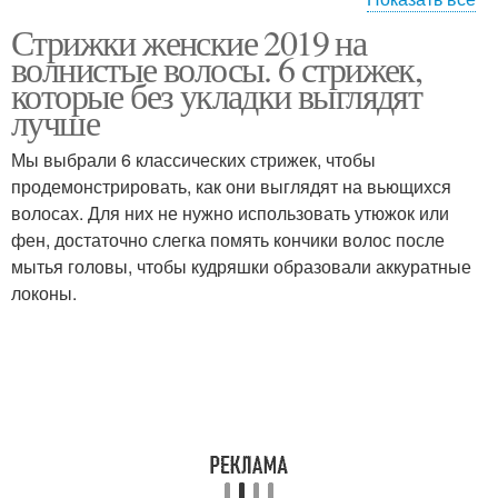
Стрижки женские 2019 на
Стрижки для длинных
Стрижки для
волнистые волосы. 6 стрижек,
волос
непослушных волос
которые без укладки выглядят
лучше
Мы выбрали 6 классических стрижек, чтобы
Популярные стрижки
Стрижки с челкой
продемонстрировать, как они выглядят на вьющихся
волосах. Для них не нужно использовать утюжок или
фен, достаточно слегка помять кончики волос после
мытья головы, чтобы кудряшки образовали аккуратные
Стрижки на кудрявые
Стрижки на вьющиеся и
локоны.
волосы
Стрижки для вьющихся
Стрижки для тонких и
волос