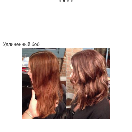
Стрижки для круглого
Короткие стрижки
лица
Кудрявая стрижка
Стрижка с челкой
Удлиненный боб
Стрижки на волнистые
Стильные стрижки
волосы
Стрижки для кудрявых
Стрижка со слоями
волос