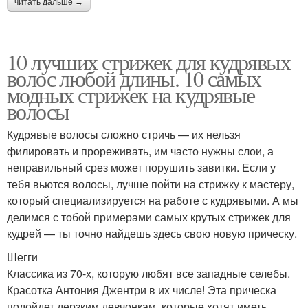
читать дальше →
Стрижки для густых
Асимметричные
10 лучших стрижек для кудрявых
волос
стрижки
волос любой длины. 10 самых
модных стрижек на кудрявые
волосы
Стрижки с удлиненной
Каскадные стрижки
Кудрявые волосы сложно стричь — их нельзя
боковой
филировать и прореживать, им часто нужны слои, а
неправильный срез может порушить завитки. Если у
тебя вьются волосы, лучше пойти на стрижку к мастеру,
Стрижка на кудрявые
Стрижки на длинные
который специализируется на работе с кудрявыми. А мы
волосы
волосы
делимся с тобой примерами самых крутых стрижек для
кудрей — ты точно найдешь здесь свою новую прическу.
Шегги
Классика из 70-х, которую любят все западные селебы.
Стрижки на короткие
Красотка Антония Джентри в их числе! Эта прическа
волосы
подойдет дерзким девчонкам, которые хотят иметь