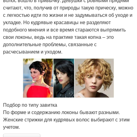
волос вошло в привычку. Девушки с ровными прядями
волос
волос
считают, что, получив от природы такую прическу, можно
с легкостью идти по жизни и не задумываться об уходе и
укладке. Но кудрявые красавицы не разделяют
Стрижка для кудрявых
подобного мнения и все время стараются выпрямить
Идеальная стрижка
волос
свои локоны, ведь на практике такая копна – это
дополнительные проблемы, связанные с
расчесыванием и уходом.
Стрижки по типу
Стрижки с учетом
Стильная стрижка
Модная стрижка
Подбор по типу завитка
По форме и содержанию локоны бывают разными.
Женские стрижки для кудрявых волос выбирают с этим
Стрижки для тонких
учетом.
Стрижки для дам
волос