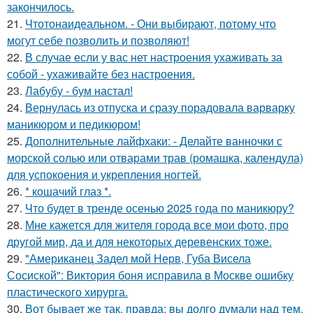
закончилось.
21.
Чтотонаидеальном. - Они выбирают, потому что
могут себе позволить и позволяют!
22.
В случае если у вас нет настроения ухаживать за
собой - ухаживайте без настроения.
23.
Лабубу - бум настал!
24.
Вернулась из отпуска и сразу порадовала варварку
маникюром и педикюром!
25.
Дополнительные лайфхаки: - Делайте ванночки с
морской солью или отварами трав (ромашка, календула)
для успокоения и укрепления ногтей.
26.
* кошачий глаз *.
27.
Что будет в тренде осенью 2025 года по маникюру?
28.
Мне кажется для жителя города все мои фото, про
другой мир, да и для некоторых деревенских тоже.
29.
"Американец Задел мой Нерв, Губа Висела
Сосиской": Виктория боня исправила в Москве ошибку
пластического хирурга.
30.
Вот бывает же так, правда: вы долго думали над тем,