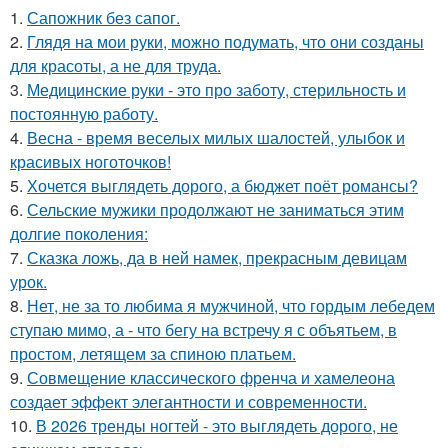
1.
Сапожник без сапог.
2.
Глядя на мои руки, можно подумать, что они созданы
для красоты, а не для труда.
3.
Медицинские руки - это про заботу, стерильность и
постоянную работу.
4.
Весна - время веселых милых шалостей, улыбок и
красивых ноготочков!
5.
Хочется выглядеть дорого, а бюджет поёт романсы?
6.
Сельские мужики продолжают не заниматься этим
долгие поколения:
7.
Сказка ложь, да в ней намек, прекрасным девицам
урок.
8.
Нет, не за то любима я мужчиной, что гордым лебедем
ступаю мимо, а - что бегу на встречу я с объятьем, в
простом, летящем за спиною платьем.
9.
Совмещение классического френча и хамелеона
создает эффект элегантности и современности.
10.
В 2026 тренды ногтей - это выглядеть дорого, не