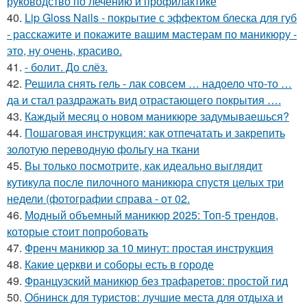
руководство по лечению и профилактике
40.
Lip Gloss Nails - покрытие с эффектом блеска для губ
- расскажите и покажите вашим мастерам по маникюру -
это, ну очень, красиво.
41.
- болит. До слёз.
42.
Решила снять гель - лак совсем … надоело что-то …
да и стал раздражать вид отрастающего покрытия ….
43.
Каждый месяц о новом маникюре задумываешься?
44.
Пошаговая инструкция: как отпечатать и закрепить
золотую переводную фольгу на ткани
45.
Вы только посмотрите, как идеально выглядит
кутикула после пилочного маникюра спустя целых три
недели (фотографии справа - от 02.
46.
Модный объемный маникюр 2025: Топ-5 трендов,
которые стоит попробовать
47.
Френч маникюр за 10 минут: простая инструкция
48.
Какие церкви и соборы есть в городе
49.
Французский маникюр без трафаретов: простой гид
50.
Обнинск для туристов: лучшие места для отдыха и