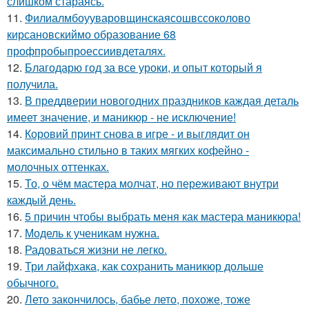
слишком стараясь.
11.
Филиалмбоууваровщинскаясошвссоколово
кирсановскиймо образование 68
профпробыпроессиивдеталях.
12.
Благодарю год за все уроки, и опыт который я
получила.
13.
В преддверии новогодних праздников каждая деталь
имеет значение, и маникюр - не исключение!
14.
Коровий принт снова в игре - и выглядит он
максимально стильно в таких мягких кофейно -
молочных оттенках.
15.
То, о чём мастера молчат, но переживают внутри
каждый день.
16.
5 причин чтобы выбрать меня как мастера маникюра!
17.
Модель к ученикам нужна.
18.
Радоваться жизни не легко.
19.
Три лайфхака, как сохранить маникюр дольше
обычного.
20.
Лето закончилось, бабье лето, похоже, тоже