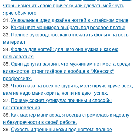
чтобы изменить свою прическу или сделать мейк чуть
ярче обычного.
31.
Уникальные идеи дизайна ногтей в китайском стиле
32.
Какой цвет маникюра выбрать под розовое платье
33.
Полное руководство: как отпечатать фольгу на весь
материал
34.
Фольга для ногтей: для чего она нужна и как ею
пользоваться
35.
Один депутат заявил, что мужчинам нет места среди
визажистов, стриптизёров и вообще в "Женских"
профессиях.
36.
Чтоб глаза на всех не щурить, мол я круче круче всех,
вам не надо маникюрить, ногти не дают успех.
37.
Почему сохнет кутикула: причины и способы
восстановления
38.
Как мастер маникюра, я всегда стремилась к идеалу
и безупречности в своей работе.
39.
Сухость и трещины кожи под ногтем: полное