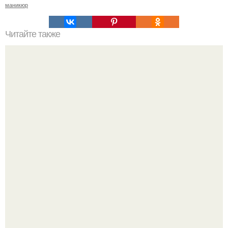
маникюр
Читайте также
Сколько отрастает ноготь. Как происходит процесс роста
ногтей