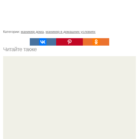
Категории:
маникюр дома
,
маникюр в домашних условиях
Читайте также
Согласитесь, чистый, опрятный, приятно пахнущий
мужчина - это то, что мы любим.