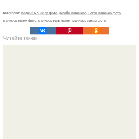
Категории:
модный маникюр фото
,
дизайн маникюра
,
ногти маникюр фото
,
маникюр гелем фото
,
маникюр гель лаком
,
маникюр лаком фото
Читайте также
Когда стричь ногти к деньгам. 33 народные приметы,
чтобы привлечь деньги в дом.