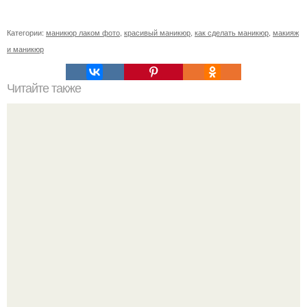
Категории:
маникюр лаком фото
,
красивый маникюр
,
как сделать маникюр
,
макияж
и маникюр
Читайте также
Как смягчить кожу вокруг ногтей на руках в домашних
условиях. Re: Беспокоит грубая кожа вокруг ногтей.