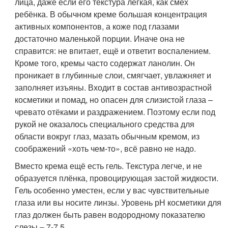
лица, даже если его текстура лёгкая, как смех
ребёнка. В обычном креме большая концентрация
активных компонентов, а коже под глазами
достаточно маленькой порции. Иначе она не
справится: не впитает, ещё и ответит воспалением.
Кроме того, кремы часто содержат ланолин. Он
проникает в глубинные слои, смягчает, увлажняет и
заполняет изъяны. Входит в состав антивозрастной
косметики и помад, но опасен для слизистой глаза –
чревато отёками и раздражением. Поэтому если под
рукой не оказалось специального средства для
области вокруг глаз, мазать обычным кремом, из
соображений «хоть чем-то», всё равно не надо.
Вместо крема ещё есть гель. Текстура легче, и не
образуется плёнка, провоцирующая застой жидкости.
Гель особенно уместен, если у вас чувствительные
глаза или вы носите линзы. Уровень рН косметики для
глаз должен быть равен водородному показателю
слезы – 7-7,5 .