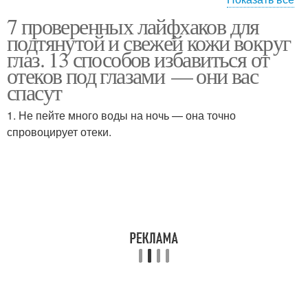
7 проверенных лайфхаков для
Глаз в домашних
Уход за кожей
подтянутой и свежей кожи вокруг
условиях
глаз. 13 способов избавиться от
отеков под глазами — они вас
спасут
Мешки под глазами
Синяки под глазами
1. Не пейте много воды на ночь — она точно
спровоцирует отеки.
Круги под глазами
Тонкая кожа
Пластики под глазами
Филлеры под глаза