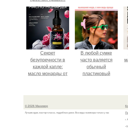
Секрет
В любой сумке
безупречности в
часто валяется
м
каждой капле:
обычный
масло монарды от
пластиковый
Demi Sweet.
крабик.
© 2026 Маникюр
К
П
Лучшие идеи, мастер-классы, подробные уроки. Все виды маникюра только у нас
г.
«З