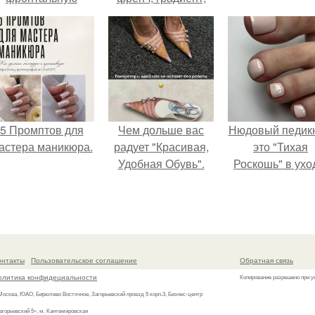
камеру.
омбре).
5 Промптов для
Чем дольше вас
Нюдовый педикю
астера маникюра.
радует "Красивая,
это "Тихая
Удобная Обувь".
Роскошь" в ухо
онтакты
Пользовательское соглашение
Обратная связь
олитика конфидециальности
Копирование разрешено при у
 Москва, ЮАО, Бирюлево Восточное, Загорьевский проезд 5 корп.3, Бизнес-центр
агорьевский 5», м. Кантемировская