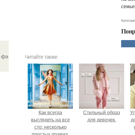
семье
Категори
Понр
⇦
Читайте также
Как всегда
Стильный образ
У
выглядеть на все
для девочек.
д
сто: несколько
простых правил.