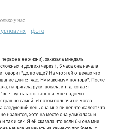
олько у нас
 условиях
фото
первое в ее жизни), заказала миндаль
сложных и долгих) через 1, 5 часа она начала
и говорит "долго еще? На что я ей отвечаю что
ивание длится час. Ну максимум полтора". После
, напрягала руки, цокала и т. д. когда я
все, пусть так останется, мне надоело.
й страшно самой. Я потом полночи не могла
 на следующий день она мне пишет что жалеет что
не нравится, хотя на месте она улыбалась и
и так и сяк. Я ей сказала что если бы она мне
м она начала намекать на какие-то проблемы с