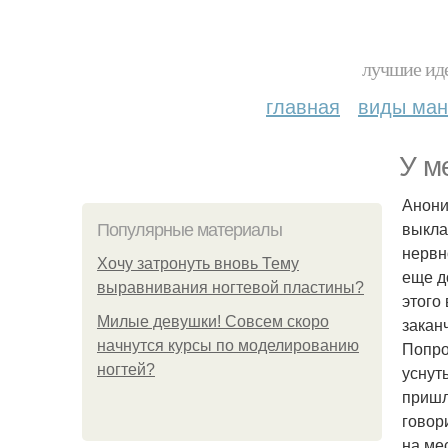
лучшие иде
главная
виды ма
У м
Анони
выкла
Популярные материалы
нервн
Хочу затронуть вновь Тему
еще д
выравнивания ногтевой пластины?
этого
Милые девушки! Совсем скоро
закан
начнутся курсы по моделированию
Попро
ногтей?
уснут
пришл
говор
на ме