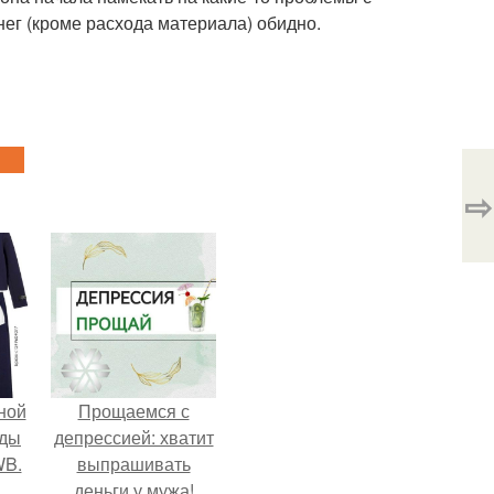
ег (кроме расхода материала) обидно.
⇨
ной
Прощаемся с
жды
депрессией: хватит
WB.
выпрашивать
деньги у мужа!