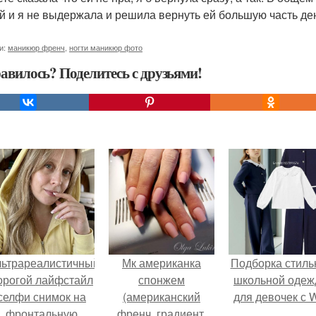
й и я не выдержала и решила вернуть ей большую часть ден
и:
маникюр френч
,
ногти маникюр фото
авилось? Поделитесь с друзьями!
льтрареалистичный
Мк американка
Подборка стиль
орогой лайфстайл
спонжем
школьной оде
селфи снимок на
(американский
для девочек с 
фронтальную
френч, градиент,