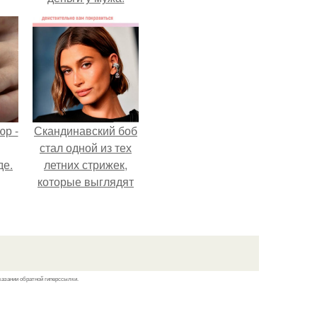
р -
Скандинавский боб
стал одной из тех
де.
летних стрижек,
которые выглядят
очень просто.
казании обратной гиперссылки.