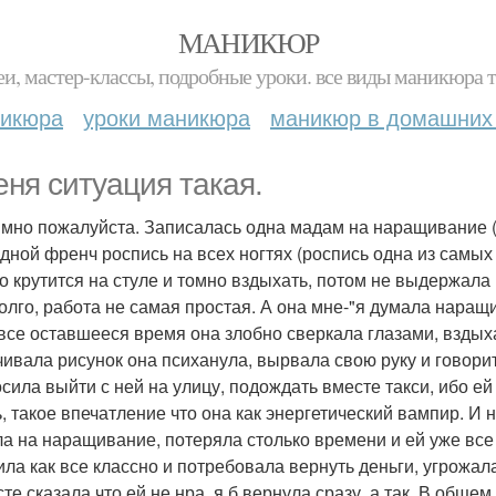
МАНИКЮР
и, мастер-классы, подробные уроки. все виды маникюра т
никюра
уроки маникюра
маникюр в домашних
еня ситуация такая.
мно пожалуйста. Записалась одна мадам на наращивание ( 
дной френч роспись на всех ногтях (роспись одна из самых 
о крутится на стуле и томно вздыхать, потом не выдержала 
олго, работа не самая простая. А она мне-"я думала наращ
 все оставшееся время она злобно сверкала глазами, вздыхала
чивала рисунок она психанула, вырвала свою руку и говорит"
сила выйти с ней на улицу, подождать вместе такси, ибо е
ь, такое впечатление что она как энергетический вампир. И
а на наращивание, потеряла столько времени и ей уже все 
ила как все классно и потребовала вернуть деньги, угрожала 
сте сказала что ей не нра, я б вернула сразу, а так. В обще