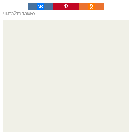
Читайте также
Выравнивание ногтевой пластины. Пожалуй, самый
популярный вопрос среди клиентов: "что такое
выравнивание ногтевой пластины и для чего это нужно