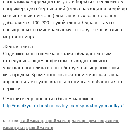
программах коррекции фигуры и борьбы с целлюлитом:
например, для обертываний (глина разводится водой до
консистенции сметаны) или глиняных ванн (в ванну
добавляется 100-200 г сухой глины. Одна из самых
насыщенных по минеральному составу - черная глина
мертвого моря.
Желтая глина.
Содержит много железа и калия, обладает легким
отшелушивающим эффектом, выводит токсины,
улучшает цвет лица и способствует насыщению кожи
кислородом. Кроме того, желтая косметическая глина
хорошо питает сухие волосы и помогает избавиться от
перхоти.
Смотрите ещё новости о белом маникюре
http://manikyur.ru-best.com/vidy-manikyura/belyy-manikyur
Категории:
белый маникюр
,
черный маникюр
,
маникюр в домашних условиях
,
маникюр дома
,
красный маникюр