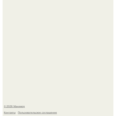
В любой сумке часто валяется обычный пластиковый
крабик.
Десять лет назад все красили веки плотными слоями.
© 2026 Маникюр
Контакты
Пользовательское соглашение