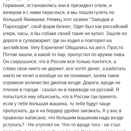
Германии, остановились они в президент отеле, и
вечером я с ними пересекся, и мы пошли гулять по
большой Якиманке. Немец этот хозяин "Заводов и
Пароходов", свой фарм бизнес. Одет был как российский
клерк, часы, я бы собаке своей такие не купил. Зашли по
дороге в супермаркет, где он ходил и повторял на
английском: Very Expensive! Общались на англ. Просто.
Потом зашли, в какой-то бар, пропустил по кружке пива.
Он сокрушался, что в России все только понтятся, а
слово свое никто не держит, все хотят денег, а работать
никто не хочет и вообще он не понимает, зачем такое
огромное количество джипов везде. Дороги, вроде не
плохие в городе - сказал он в переводе на русский. Я
попытался ему объяснить, что в России так принято,
если у тебя большая машина, то тебя будут чаще
пропускать, да и на бордюр удобно заезжать. А у вас в
правилах написано, что большим машинам надо везде
уступать? - Не отуплял он. Что-то вроде того - не стал