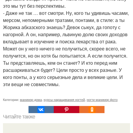
это мы тут без перспективы.
- Даже не так … вот смотри. Ну, кого ты удивишь часами,
мерсом, непомерными тратами, понтами, в стиле: а ты
Жорика абхазского знаешь? Девок сыкух, да гопоту с
нагорной. А он, например, львиную долю своих доходов
вкладывает в изучение и поиска лекарства от рака.
Может он у него ничего не получиться, скорее всего, не
получится, но он хотя бы попытается. А если получится.
Ты представляешь, кем он станет? И кто перед ним
расшаркиваться будет? Цели просто у всех разные. У
кого понты, а у кого серьезные дела и великие цели. И
эти вещи не совместимы.
Категории:
маникюр дома
,
курсы наращивания ногтей
,
ногти маникюр фото
Читайте также