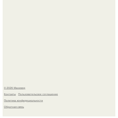
В нижегородской области трагически погибла 14-летняя
школьница - она покончила с собой на фоне подготовки к
контрольной по английскому языку.
© 2026 Маникюр
Контакты
Пользовательское соглашение
Политика конфидециальности
Обратная связь