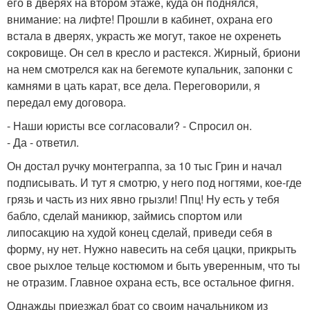
его в дверях на втором этаже, куда он поднялся,
внимание: на лифте! Прошли в кабинет, охрана его
встала в дверях, украсть же могут, такое не охренеть
сокровище. Он сел в кресло и растекся. Жирный, бриони
на нем смотрелся как на бегемоте купальник, запонки с
камнями в цать карат, все дела. Переговорили, я
передал ему договора.
- Наши юристы все согласовали? - Спросил он.
- Да - ответил.
Он достал ручку монтеграппа, за 10 тыс Грин и начал
подписывать. И тут я смотрю, у него под ногтями, кое-где
грязь и часть из них явно грызли! Ппц! Ну есть у тебя
бабло, сделай маникюр, займись спортом или
липосакцию на худой конец сделай, приведи себя в
форму, ну нет. Нужно навесить на себя цацки, прикрыть
свое рыхлое тельце костюмом и быть уверенным, что ты
не отразим. Главное охрана есть, все остальное фигня.
Однажды приезжал брат со своим начальником из