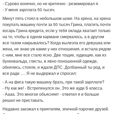
- Сурово конечно, но не критично - резюмировал я.
- У меня зарплата 50 тысяч.
Минут пять стоял в небольшом шоке. На хрена, на хрена
покупать машину почти за 50 тысяч Грина, платить почти
косарь Грина кредита, если у тебя оклада хватает только
на то, чтобы в одном кармане смеркалось, а в другом
все тазом накрывалось? Когда вылезла его девушка или
жена, не знаю уж какие у них отношения, и встала рядом
с ним, мне все стало ясно. Две тощие, худющие, как из
бухенвальда, глисты, в явно поношенной одежде,
обнялись, стояли, и ждали ДПС. Долбанный ты род, и
все ради …. Я не выдержал и спросил:
- А на фига такую машину брать, при такой зарплате?
- Ну как же! - Встрепенулся он. Это же ауди S класса.
- Аааа. Это многое объясняет - ответил я и больше
решил не приставать.
Недавно заезжал к приятелям, эпичной парочке друзей.