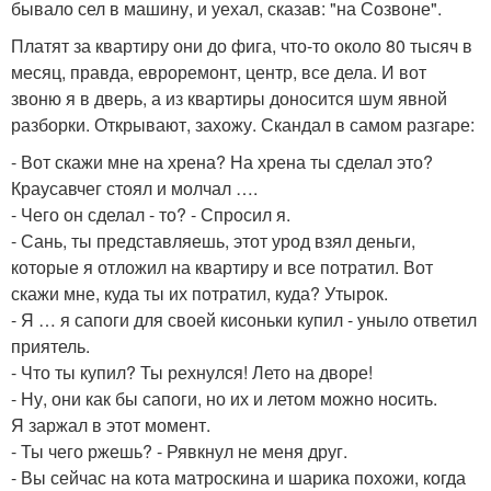
бывало сел в машину, и уехал, сказав: "на Созвоне".
Платят за квартиру они до фига, что-то около 80 тысяч в
месяц, правда, евроремонт, центр, все дела. И вот
звоню я в дверь, а из квартиры доносится шум явной
разборки. Открывают, захожу. Скандал в самом разгаре:
- Вот скажи мне на хрена? На хрена ты сделал это?
Краусавчег стоял и молчал ….
- Чего он сделал - то? - Спросил я.
- Сань, ты представляешь, этот урод взял деньги,
которые я отложил на квартиру и все потратил. Вот
скажи мне, куда ты их потратил, куда? Утырок.
- Я … я сапоги для своей кисоньки купил - уныло ответил
приятель.
- Что ты купил? Ты рехнулся! Лето на дворе!
- Ну, они как бы сапоги, но их и летом можно носить.
Я заржал в этот момент.
- Ты чего ржешь? - Рявкнул не меня друг.
- Вы сейчас на кота матроскина и шарика похожи, когда