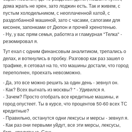
дома жрать не хрен, зато лоджин есть. Так и живем, с
пустым холодильником, с неоплаченной хатой, с
раздолбанной машиной, зато с часами, сапогами для
кисонек, запонками от Дюпон и прочей хренотенью.
- Ну, у вас прям семья, работяга и гламурная "Телка" -
резюмировал я.
Тут ехал с одним финансовым аналитиком, трепались о
делах, и воткнулись в пробку. Разговор как раз зашел о
трафике, я сетовал на то, что машины достали, что город
переполнен, проехать невозможно.
- Да, это все можно решить за один день - зевнул он.
- Как? Всех выгнать из москвы? " - Удивился я.
- Зачем? Просто отобрать все кредитные машины, и
город опустеет. Ты в курсе, что процентов 50-60 всех ТС
кредитные?
- Правильно, останутся одни лексусы и мерсы - зевнул я.
- Как раз они первыми уйдут, все эти мерсы, лексусы,
бмв - кредитные, Сань.