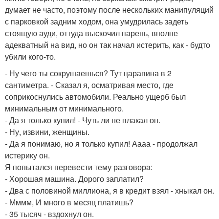
думает не часто, поэтому после нескольких манипуляций
с парковкой задним ходом, она умудрилась задеть
стоящую ауди, оттуда выскочил парень, вполне
адекватный на вид, но он так начал истерить, как - будто
убили кого-то.
- Ну чего ты сокрушаешься? Тут царапина в 2
сантиметра. - Сказал я, осматривая место, где
соприкоснулись автомобили. Реально ущерб был
минимальным от минимального.
- Да я только купил! - Чуть ли не плакал он.
- Ну, извини, женщины.
- Да я понимаю, но я только купил! Аааа - продолжал
истерику он.
Я попытался перевести тему разговора:
- Хорошая машина. Дорого заплатил?
- Два с половиной миллиона, я в кредит взял - хныкал он.
- Мммм, И много в месяц платишь?
- 35 тысяч - вздохнул он.