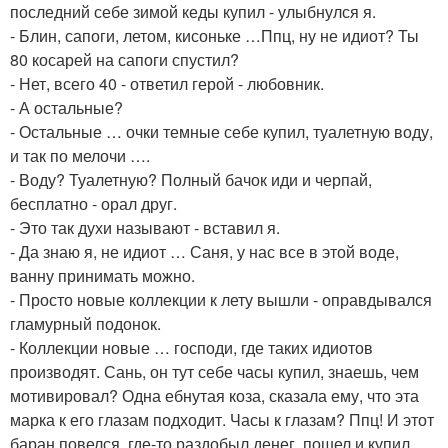
последний себе зимой кеды купил - улыбнулся я.
- Блин, сапоги, летом, кисоньке …Ппц, ну не идиот? Ты
80 косарей на сапоги спустил?
- Нет, всего 40 - ответил герой - любовник.
- А остальные?
- Остальные … очки темные себе купил, туалетную воду,
и так по мелочи ….
- Воду? Туалетную? Полный бачок иди и черпай,
бесплатно - орал друг.
- Это так духи называют - вставил я.
- Да знаю я, не идиот … Саня, у нас все в этой воде,
ванну принимать можно.
- Просто новые коллекции к лету вышли - оправдывался
гламурный подонок.
- Коллекции новые … господи, где таких идиотов
производят. Сань, он тут себе часы купил, знаешь, чем
мотивировал? Одна ебнутая коза, сказала ему, что эта
марка к его глазам подходит. Часы к глазам? Ппц! И этот
баран повелся, где-то раздобыл денег, пошел и купил,