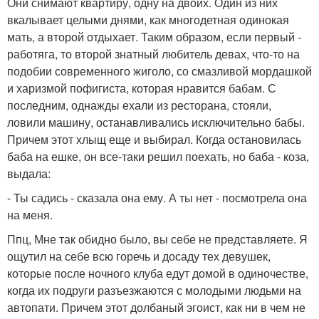
Они снимают квартиру, одну на двоих. Один из них
вкалывает целыми днями, как многодетная одинокая
мать, а второй отдыхает. Таким образом, если первый -
работяга, то второй знатный любитель девах, что-то на
подобии современного жиголо, со смазливой мордашкой
и харизмой пофигиста, которая нравится бабам. С
последним, однажды ехали из ресторана, стояли,
ловили машину, останавливались исключительно бабы.
Причем этот хлыщ еще и выбирал. Когда остановилась
баба на ешке, он все-таки решил поехать, но баба - коза,
выдала:
- Ты садись - сказала она ему. А ты нет - посмотрела она
на меня.
Ппц, Мне так обидно было, вы себе не представляете. Я
ощутил на себе всю горечь и досаду тех девушек,
которые после ночного клуба едут домой в одиночестве,
когда их подруги разъезжаются с молодыми людьми на
автопати. Причем этот долбаный эгоист, как ни в чем не