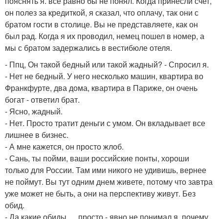
пояснять я. все равно бы не понял. Когда принесли счет,
он полез за кредиткой, я сказал, что оплачу, так они с
братом гости в столице. Вы не представляете, как он
был рад. Когда я их проводил, немец пошел в номер, а
мы с братом задержались в вестибюле отеля.
- Ппц, Он такой бедный или такой жадный? - Спросил я.
- Нет не бедный. У него несколько машин, квартира во
Франкфурте, два дома, квартира в Париже, он очень
богат - ответил брат.
- Ясно, жадный.
- Нет. Просто тратит деньги с умом. Он вкладывает все
лишнее в бизнес.
- А мне кажется, он просто жлоб.
- Сань, ты пойми, ваши российские понты, хороши
только для России. Там ими никого не удивишь, вернее
не поймут. Вы тут одним днем живете, потому что завтра
уже может не быть, а они на перспективу живут. Без
обид.
- Да какие обиды … просто - явно не понимал я, почему