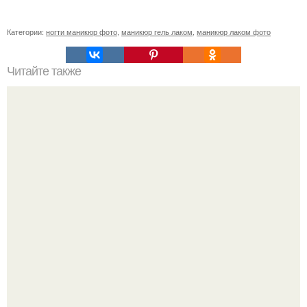
Категории:
ногти маникюр фото
,
маникюр гель лаком
,
маникюр лаком фото
Читайте также
Почему не клеится фольга на ногти: основные причины
и решения