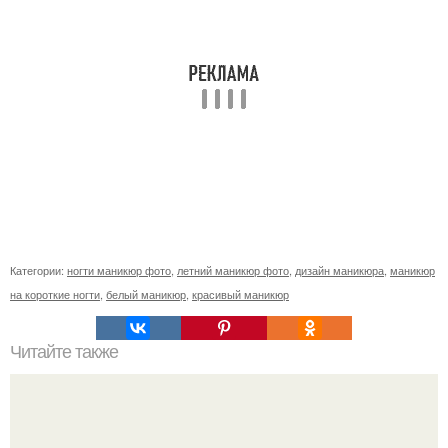
Категории:
ногти маникюр фото
,
летний маникюр фото
,
дизайн маникюра
,
маникюр
на короткие ногти
,
белый маникюр
,
красивый маникюр
Читайте также