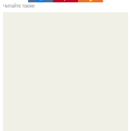
Читайте также
Цитаты про маникюр. 20 золотых цитат Коко шанель:
Стильный образ для девочек.