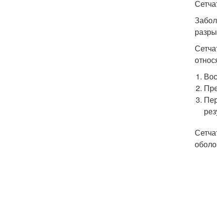
Сетча
Забол
разры
Сетча
относ
Вос
Пре
Пер
рез
Сетча
оболо