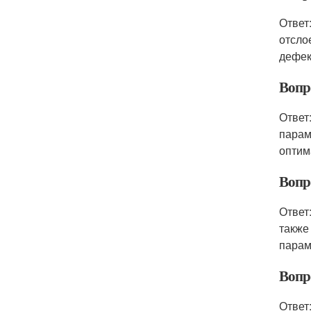
Ответ
отсло
дефек
Вопро
Ответ
парам
оптим
Вопр
Ответ
также
парам
Вопр
Ответ