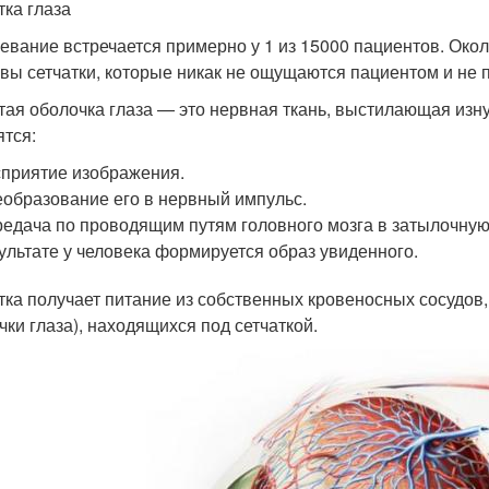
тка глаза
евание встречается примерно у 1 из 15000 пациентов. Око
вы сетчатки, которые никак не ощущаются пациентом и не п
тая оболочка глаза — это нервная ткань, выстилающая изну
ятся:
приятие изображения.
образование его в нервный импульс.
едача по проводящим путям головного мозга в затылочную
ультате у человека формируется образ увиденного.
тка получает питание из собственных кровеносных сосудов,
чки глаза), находящихся под сетчаткой.