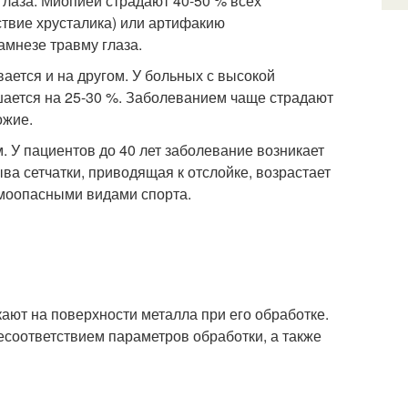
глаза. Миопией страдают 40-50 % всех
ствие хрусталика) или артифакию
намнезе травму глаза
.
вается и на другом. У больных с высокой
шается на 25-30 %. Заболеванием чаще страдают
ожие
.
. У пациентов до 40 лет заболевание возникает
ыва сетчатки, приводящая к отслойке, возрастает
вмоопасными видами спорта.
кают на поверхности металла при его обработке.
соответствием параметров обработки, а также