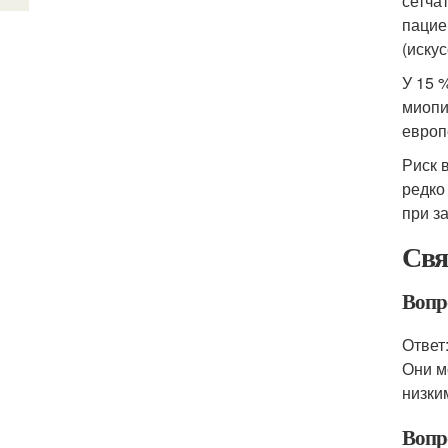
сетча
пацие
(иску
У 15 
миопи
европ
Риск 
редко
при з
Свя
Вопро
Ответ
Они м
низки
Вопр