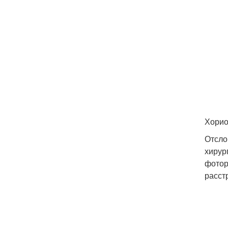
Хорио
Отсло
хирур
фотор
расст