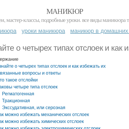
МАНИКЮР
и, мастер-классы, подробные уроки. все виды маникюра т
никюра
уроки маникюра
маникюр в домашних
айте о четырех типах отслоек и как 
ержание
знайте о четырех типах отслоек и как избежать их
вязанные вопросы и ответы
то такое отслойки
аковы четыре типа отслоек
Регматогенная
Тракционная
Экссудативная, или серозная
ак можно избежать механических отслоек
ак можно избежать химических отслоек
ак можно избежать электрохимических отслоек