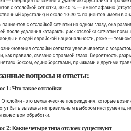
тки — операция по замене и удалению хрусталика и травме 
нтов с отслойкой сетчатки, 30-40 % — имеют афакию (отсут
сственный хрусталик) и около 10-20 % пациентов имели в а
% пациентов с отслойкой сетчатки на одном глазу, она разви
ей после удаления катаракты риск отслойки сетчатки повы
еоиды и людей еврейской национальности, реже — темнок
возникновения отслойки сетчатки увеличивается с возрастом
 и, как правило, связано с травмой глаза. Вероятность разр
анятиях боксом, единоборствами, прыжками и другими тра
занные вопросы и ответы:
с 1: Что такое отслойки
: Отслойки - это механические повреждения, которые возни
огут быть вызваны неправильным выбором инструмента, не
м качеством обработки.
ос 2: Какие четыре типа отслоек существуют