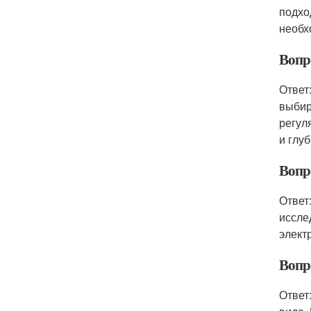
подхо
необх
Вопр
Ответ
выбир
регул
и глу
Вопр
Ответ
иссле
элект
Вопр
Ответ