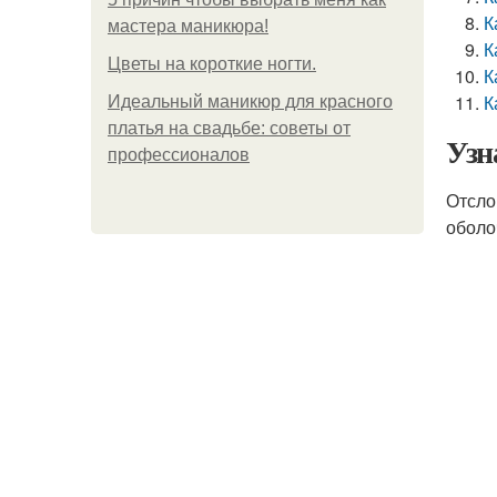
К
мастера маникюра!
К
Цветы на короткие ногти.
К
К
Идеальный маникюр для красного
платья на свадьбе: советы от
Узн
профессионалов
Отсло
оболо