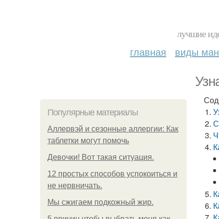
лучшие иде
главная
виды ма
Узн
Сод
У
Популярные материалы
С
Аллервэй и сезонные аллергии: Как
Ч
таблетки могут помочь
К
Девочки! Вот такая ситуация.
12 простых способов успокоиться и
не нервничать.
К
Мы сжигаем подкожный жир.
К
К
5 причин чтобы выбрать меня как