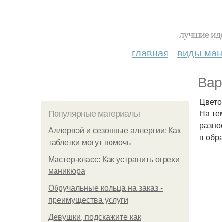
лучшие иде
главная
виды ма
Вар
Цвето
На те
Популярные материалы
разно
Аллервэй и сезонные аллергии: Как
в обр
таблетки могут помочь
Мастер-класс: Как устранить огрехи
маникюра
Обручальные кольца на заказ -
преимущества услуги
Девушки, подскажите как