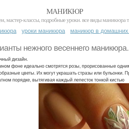
МАНИКЮР
и, мастер-классы, подробные уроки. все виды маникюра т
никюра
уроки маникюра
маникюр в домашних
ианты нежного весеннего маникюра.
чный дизайн.
мном фоне идеально смотрятся розы, прорисованные одним
образные цветы. Их могут украшать стразы или бульонки. П
атном порядке, вытягивая каждый лепесток тонкой кистью