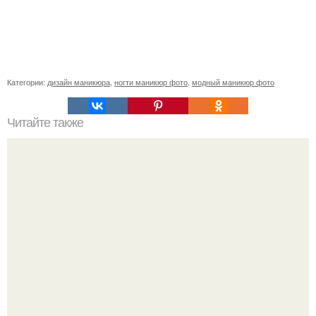
Категории:
дизайн маникюра
,
ногти маникюр фото
,
модный маникюр фото
Читайте также
Реклама для мастера маникюра текст. Как привлечь
больше клиентов на маникюр