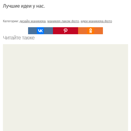
Лучшие идеи у нас.
Категории:
дизайн маникюра
,
маникюр лаком фото
,
идеи маникюра фото
Читайте также
Как стразы приклеить на шеллак. Технология крепления
страз на клей