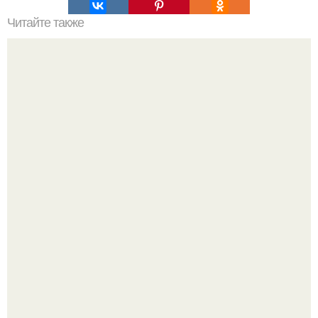
Читайте также
Как почистить белый матовый маникюр. Очищение
матовых ногтей
Ультрареалистичный дорогой лайфстайл селфи снимок