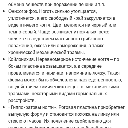
обмена веществ при поражении печени и т.п.
Онихогрифоз. Ноготь сильно утолщается,
уплотняется, а его свободный край закругляется в
виде птичьего когтя. Цвет меняется на черный или
темно-серый. Чаще возникает у пожилых, реже
является следствием массивного грибкового
поражения, ожога или обморожения, а также
хронической механической травмы.
Койлонихия. Неравномерное истончение ногтя – по
бокам пластина возвышается, а в середине
проваливается и начинает напоминать ложку. Такая
форма может быть обусловлена наследственностью,
воздействием химических веществ, механическими
травмами, некоторыми видами гормональных
расстройств.
«Гиппократовы ногти». Роговая пластина приобретает
выпуклую форму и становится похожа на линзу или
стекло от часов. Их появление свойственно для
пальцев, деформированных в виде барабанных