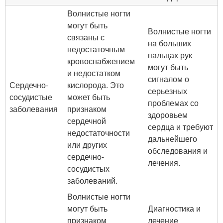
Волнистые ногти
могут быть
Волнистые ногти
связаны с
на больших
недостаточным
пальцах рук
кровоснабжением
могут быть
и недостатком
сигналом о
Сердечно-
кислорода. Это
серьезных
сосудистые
может быть
проблемах со
заболевания
признаком
здоровьем
сердечной
сердца и требуют
недостаточности
дальнейшего
или других
обследования и
сердечно-
лечения.
сосудистых
заболеваний.
Волнистые ногти
могут быть
Диагностика и
признаком
лечение