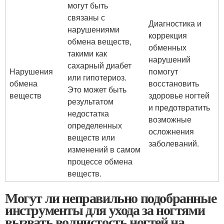
могут быть
связаны с
Диагностика и
нарушениями
коррекция
обмена веществ,
обменных
такими как
нарушений
сахарный диабет
Нарушения
помогут
или гипотериоз.
обмена
восстановить
Это может быть
веществ
здоровье ногтей
результатом
и предотвратить
недостатка
возможные
определенных
осложнения
веществ или
заболеваний.
изменений в самом
процессе обмена
веществ.
Могут ли неправильно подобранные
инструменты для ухода за ногтями
вызвать волнистость ногтей на