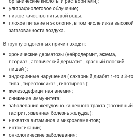
органические кислоты и растворители);
ультрафиолетовое облучение;
низкое качество питьевой воды;
плохое питание и эк ология, в том числе из-за высокой
загазованности воздуха.
В группу эндогенных причин входят:
хронические дерматозы (нейродермит, экзема,
псориаз , атопический дерматит , красный плоский
лишай );
эндокринные нарушения ( сахарный диабет 1-го и 2-го
типа , тиреотоксикоз , гипотиреоз );
железодефицитная анемия;
снижение иммунитета;
заболевания желудочно-кишечного тракта (эрозивный
гастрит, язвенная болезнь желудка );
нехватка витаминов и микроэлементов;
интоксикации;
онкологические заболевания;