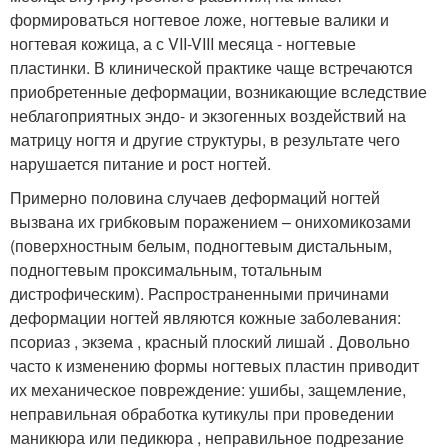
формироваться ногтевое ложе, ногтевые валики и
ногтевая кожица, а с VII-VIII месяца - ногтевые
пластинки. В клинической практике чаще встречаются
приобретенные деформации, возникающие вследствие
неблагоприятных эндо- и экзогенных воздействий на
матрицу ногтя и другие структуры, в результате чего
нарушается питание и рост ногтей.
Примерно половина случаев деформаций ногтей
вызвана их грибковым поражением – онихомикозами
(поверхностным белым, подногтевым дистальным,
подногтевым проксимальным, тотальным
дистрофическим). Распространенными причинами
деформации ногтей являются кожные заболевания:
псориаз , экзема , красный плоский лишай . Довольно
часто к изменению формы ногтевых пластин приводит
их механическое повреждение: ушибы, защемление,
неправильная обработка кутикулы при проведении
маникюра или педикюра , неправильное подрезание